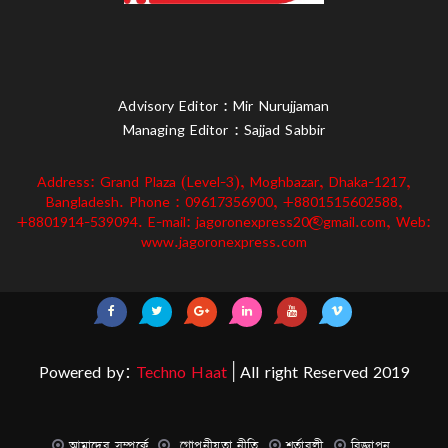
Advisory Editor : Mir Nurujjaman
Managing Editor : Sajjad Sabbir
Address: Grand Plaza (Level-3), Moghbazar, Dhaka-1217,
Bangladesh. Phone : 09617356900, +8801515602588,
+8801914-539094. E-mail: jagoronexpress20@gmail.com, Web:
www.jagoronexpress.com
Powered by:
Techno Haat
| All right Reserved 2019
আমাদের সম্পর্কে
গোপনীয়তা নীতি
শর্তাবলী
বিজ্ঞাপন