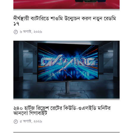
দীর্ঘস্থায়ী ব্যাটারিতে শাওমি উন্মোচন করল নতুন রেডমি
১৭
৬ অগাস্ট, ২০২৬
২৪০ হার্টজ রিফ্রেশ রেটের কিউডি-ওএলইডি মনিটর
আনলো গিগাবাইট
৫ অগাস্ট, ২০২৬