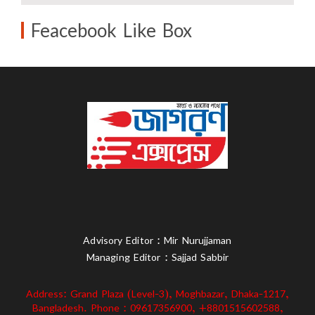
Feacebook Like Box
Advisory Editor : Mir Nurujjaman
Managing Editor : Sajjad Sabbir
Address: Grand Plaza (Level-3), Moghbazar, Dhaka-1217,
Bangladesh. Phone : 09617356900, +8801515602588,