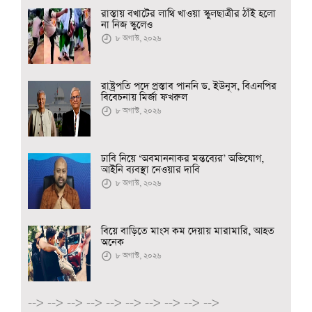
রাস্তায় বখাটের লাথি খাওয়া স্কুলছাত্রীর ঠাঁই হলো
না নিজ স্কুলেও
৮ অগাস্ট, ২০২৬
রাষ্ট্রপতি পদে প্রস্তাব পাননি ড. ইউনূস, বিএনপির
বিবেচনায় মির্জা ফখরুল
৮ অগাস্ট, ২০২৬
ঢাবি নিয়ে ‘অবমাননাকর মন্তব্যের’ অভিযোগ,
আইনি ব্যবস্থা নেওয়ার দাবি
৮ অগাস্ট, ২০২৬
বিয়ে বাড়িতে মাংস কম দেয়ায় মারামারি, আহত
অনেক
৮ অগাস্ট, ২০২৬
-->
-->
-->
-->
-->
-->
-->
-->
-->
-->