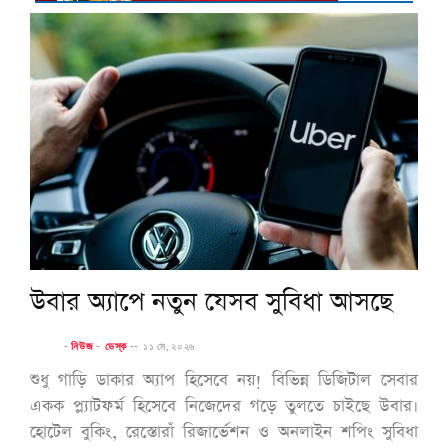
উবার অ্যাপে নতুন যেসব সুবিধা আসছে
-
নিউজ
-
ডেস্ক
--
১১ মে, ২০২৬
শুধু গাড়ি ডাকার অ্যাপ হিসেবে নয়! বিভিন্ন ডিজিটাল সেবার
একক প্ল্যাটফর্ম হিসেবে নিজেদের গড়ে তুলতে চাইছে উবার।
হোটেল বুকিং, রেস্তোরাঁ রিজার্ভেশন ও অনলাইন শপিং সুবিধা