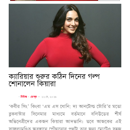
ক্যারিয়ার শুরুর কঠিন দিনের গল্প
শোনালেন কিয়ারা
-
নিউজ
-
ডেস্ক
--
২২ মে, ২০২৬
‘কবীর সিং’ কিংবা ‘এম এস ধোনি: দ্য আনটোল্ড স্টোরি’র মতো
ব্লকবাস্টার সিনেমার মাধ্যমে বর্তমানে বলিউডের শীর্ষ
অভিনেত্রীদের একজন কিয়ারা আদভানি। তবে আজকের এই
সাফল্যমণ্ডিত অবস্থানে পৌঁছানোর পথটা তার জন্য মোটেও সহজ