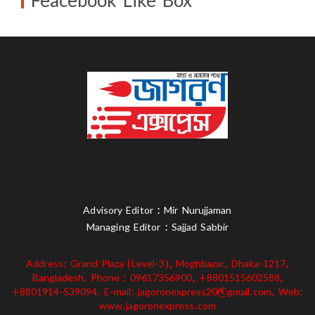
Feacebook Like Box
Advisory Editor : Mir Nurujjaman
Managing Editor : Sajjad Sabbir
Address: Grand Plaza (Level-3), Moghbazar, Dhaka-1217,
Bangladesh. Phone : 09617356900, +8801515602588,
+8801914-539094. E-mail: jagoronexpress20@gmail.com, Web:
www.jagoronexpress.com