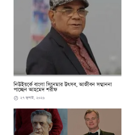
নিউইয়র্কে বাংলা সিনেমার উৎসব, আজীবন সম্মাননা
পাচ্ছেন আহমেদ শরীফ
২৭ জুলাই, ২০২৬