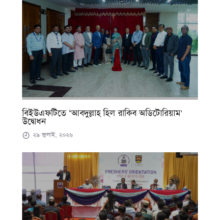
বিইউএফটিতে ‘আবদুল্লাহ হিল রাকিব অডিটোরিয়াম'
উদ্বোধন
২৯ জুলাই, ২০২৬