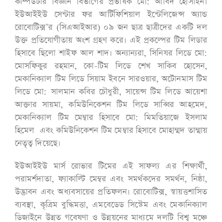
কম্পিউটার বিজ্ঞান বিভাগের প্রভাষক মো: আবিদ হোসাইন।
ইউআইইউ সেন্টার ফর আর্টিফিশিয়াল ইন্টেলিজেন্স অ্যান্ড
রোবোটিক্স’র (সিএআইআর) ০৯ জন ছাত্র ছাত্রীদের একটি দল
উক্ত প্রতিযোগীতায় অংশ গ্রহণ করে। এই প্রকল্পের টিম লিডার
হিসাবে ছিলো শাইফ আল শাদ। অন্যান্যরা, সিনিযর লিডে মো:
মোসফিকুর রহমান, কো-টিম লিডে শেখ সাকিব হোসেন,
মেকানিক্যাল টিম লিডে সিয়াম ইবনে সারওয়ার, অটোনমাস টিম
লিডে মো: সালমান কবির চৌধুরী, সায়েন্স টিম লিডে আয়েশা
আক্তার সায়মা, কমিউনিকেশন টিম লিডে সাব্বির আহমেদ,
মেকানিক্যাল টিম মেম্বার হিসাবে মো: মিমতিয়াজে ইসলাম
হিমেল এবং কমিউনিকেশন টিম মেম্বার হিসাবে মোহাম্মদ তাম্মায়
নেতৃত্ব দিয়েছে।
ইউআইইউ মার্স রোভার টিমের এই সাফল্য এর শিক্ষার্থী,
পরামর্শদাতা, ফ্যাকাল্টি মেম্বর এবং সমর্থকদের সমর্থন, নিষ্ঠা,
উদ্ভাবন এবং অধ্যবসায়ের প্রতিফলন। রোবোটিক্স, স্বায়ত্তশাসিত
ব্যবস্থা, কৃত্রিম বুদ্ধিমত্তা, এমবেডেড সিস্টেম এবং মেকানিক্যাল
ডিজাইনে উন্নত গবেষণা ও উন্নয়নের মাধ্যমে দলটি বিশ্ব মঞ্চে