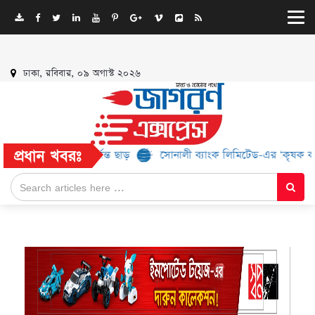
ঢাকা, রবিবার, ০৯ অগাস্ট ২০২৬
প্রধান খবরঃ
িলবে ৫২% পর্যন্ত ছাড়
সোনালী ব্যাংক লিমিটেড-এর ‘কৃষক কার্ড’ কর্মসূচি