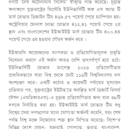
দলটি 'বেস্ট অটোনামাস সিস্টেম’ স্বীকৃতি লাভ করেছে। চূড়ান্ত
ফলাফলে যুক্তরাষ্ট্রের মিসৌরি ইউনিভার্সিটি অফ এস অ্যান্ড টি
মার্স রোভার ডিজাইন টিম ৪৬৯.৫৭ পয়েন্ট পেয়ে চ্যাম্পিয়ন হয়।
অস্ট্রেলিয়ার মোনাশ নোভা রোভার ৪১২.৪১ পয়েন্ট পেয়ে ২য়
স্থান এবং বাংলাদেশের ইউআইইউ মার্স রোভার টিম ৪০০.৪৪
পয়েন্ট পেয়ে ৩য় হওয়ার গৌরব অর্জন করে ।
ইউআরসি আয়োজনের ব্যাপকতা ও প্রতিযোগিতামূলক প্রকৃতি
বিবেচনা করলে এই অর্জন আরও বেশি তাৎপর্যপূর্ণ হয়ে ওঠে।
ইউনিভার্সিটি রোভার চ্যালেঞ্জ ২০২৬ প্রতিযোগীতায়
প্রাথমিকভাবে সারা বিশ্ব থেকে মোট ১১৬টি বিশ্ববিদ্যালয় দল
অংশগ্রহণ করে। একটি কঠোর ও কয়েকটি পর্যায়ের মূল্যায়ন
প্রক্রিয়ার পর, যুক্তরাষ্ট্রের ইউটাহ’তে অবস্থিত মার্স ডেজার্ট রিসার্চ
স্টেশন (এমডিআরএস)-এ চূড়ান্ত প্রতিযোগিতার জন্য মাত্র ৩৮টি
দলকে নির্বাচিত করা হয়। ইউআইইউ মার্স রোভার টিম শুধু
বিশ্বের সেরা দলগুলোর মধ্যে যোগ্যতা অর্জনই করেনি, বরং শেষ
পর্যন্ত বিশ্ব মঞ্চে নিজেদের শক্ত স্থান নিশ্চিত করেছে। বিশে^র
বিভিন্ন দেশে যেমন- যুক্তরাষ্ট্র, পোল্যান্ড, ভারত, বাংলাদেশ,