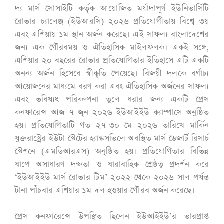
দ্য মার্স সোসাইটি কর্তৃক আয়োজিত মর্যাদাপূর্ণ ইউনিভার্সিটি
রোভার চ্যালেঞ্জ (ইউআরসি) ২০২৬ প্রতিযোগীতায় বিশ্বে ৩য়
এবং এশিয়ায় ১ম স্থান অর্জন করেছে। এই সাফল্য বাংলাদেশের
জন্য এক গৌরবময় ও ঐতিহাসিক মাইলফলক। একই সঙ্গে,
এশিয়ার ২০ বছরের রোভার প্রতিযোগিতার ইতিহাসে এটি একটি
অনন্য অর্জন হিসেবে স্বীকৃতি পেয়েছে। বিজয়ী দলকে বর্ণাঢ্য
আয়োজনের মাধ্যমে বরণ করা এবং ঐতিহাসিক অর্জনের সাফল্য
এবং ভবিষ্যৎ পরিকল্পনা তুলে ধরার জন্য একটি প্রেস
কনফারেন্স আজ ৭ জুন ২০২৬ ইউআইইউ ক্যাম্পাসে অনুষ্ঠিত
হয়। প্রতিযোগিতাটি গত ২৭-৩০ মে ২০২৬ তারিখে মার্কিন
যুক্তরাষ্ট্রের ইউটা স্টেটের হ্যাঙ্কসভিলে অবস্থিত মার্স ডেজার্ট রিসার্চ
স্টেশনে (এমডিআরএস) অনুষ্ঠিত হয়। প্রতিযোগিতার বিভিন্ন
ধাপে অসাধারণ দক্ষতা ও ধারাবাহিক শ্রেষ্ঠত্ব প্রদর্শন করে
‘ইউআইইউ মার্স রোভার টিম’ ২০২২ থেকে ২০২৬ সাল পর্যন্ত
টানা পাঁচবার এশিয়ার ১ম দল হওয়ার গৌরব অর্জন করেছে।
প্রেস কনফারেন্সে উপস্থিত ছিলেন ইউআইইউ’র ভারপ্রাপ্ত