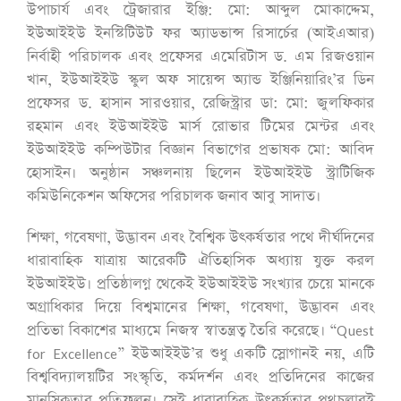
উপাচার্য এবং ট্রেজারার ইঞ্জি: মো: আব্দুল মোকাদ্দেম,
ইউআইইউ ইনস্টিটিউট ফর অ্যাডভান্স রিসার্চের (আইএআর)
নির্বাহী পরিচালক এবং প্রফেসর এমেরিটাস ড. এম রিজওয়ান
খান, ইউআইইউ স্কুল অফ সায়েন্স অ্যান্ড ইঞ্জিনিয়ারিং’র ডিন
প্রফেসর ড. হাসান সারওয়ার, রেজিস্ট্রার ডা: মো: জুলফিকার
রহমান এবং ইউআইইউ মার্স রোভার টিমের মেন্টর এবং
ইউআইইউ কম্পিউটার বিজ্ঞান বিভাগের প্রভাষক মো: আবিদ
হোসাইন। অনুষ্ঠান সঞ্চলনায় ছিলেন ইউআইইউ স্ট্রাটিজিক
কমিউনিকেশন অফিসের পরিচালক জনাব আবু সাদাত।
শিক্ষা, গবেষণা, উদ্ভাবন এবং বৈশ্বিক উৎকর্ষতার পথে দীর্ঘদিনের
ধারাবাহিক যাত্রায় আরেকটি ঐতিহাসিক অধ্যায় যুক্ত করল
ইউআইইউ। প্রতিষ্ঠালগ্ন থেকেই ইউআইইউ সংখ্যার চেয়ে মানকে
অগ্রাধিকার দিয়ে বিশ্বমানের শিক্ষা, গবেষণা, উদ্ভাবন এবং
প্রতিভা বিকাশের মাধ্যমে নিজস্ব স্বাতন্ত্রত্ব তৈরি করেছে। “Quest
for Excellence” ইউআইইউ’র শুধু একটি স্লোগানই নয়, এটি
বিশ্ববিদ্যালয়টির সংস্কৃতি, কর্মদর্শন এবং প্রতিদিনের কাজের
মানসিকতার প্রতিফলন। সেই ধারাবাহিক উৎকর্ষতার পথচলারই