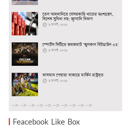
তেল আমদানিতে বেসরকারি খাতের অংশগ্রহণ,
বিশেষ সুবিধা নয়: জ্বালানি বিভাগ
৯ অগাস্ট, ২০২৬
স্পোর্টস সিটিতে জমজমাট ‘জুলকান বিটডাউন ০২'
৯ অগাস্ট, ২০২৬
ভাসমান পেয়ারা বাজারে মার্কিন রাষ্ট্রদূত
৯ অগাস্ট, ২০২৬
-->
-->
-->
-->
-->
-->
-->
-->
-->
-->
Feacebook Like Box