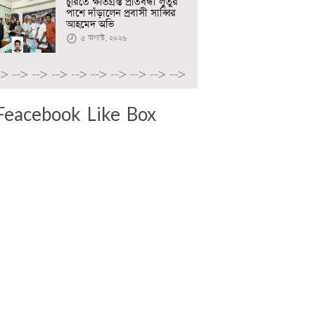
চুরিতে ক্ষতিগ্রস্ত প্রতিবন্ধী লুতুর
পাশে দাঁড়ালেন প্রবাসী সাব্বির
আহমেদ অভি
৫ অগাস্ট, ২০২৬
->
-->
-->
-->
-->
-->
-->
-->
-->
-->
Feacebook Like Box