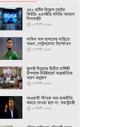
২৪০ হার্টজ রিফ্রেশ রেটের
কিউডি-ওএলইডি মনিটর আনলো
গিগাবাইট
৫ অগাস্ট, ২০২৬
সাকিব আল হাসানের বাড়িতে
আগুন, পেট্রলবোমা বিস্ফোরণ
৫ অগাস্ট, ২০২৬
জুলাই বিপ্লবের দ্বিতীয় বার্ষিকী
উপলক্ষে নিউইয়র্কে আন্তর্জাতিক
স্মরণ অনুষ্ঠান
৫ অগাস্ট, ২০২৬
আওয়ামী লীগকে আর রাজনীতি
করতে দেওয়া হবে না: স্বরাষ্ট্রমন্ত্রী
৫ অগাস্ট, ২০২৬