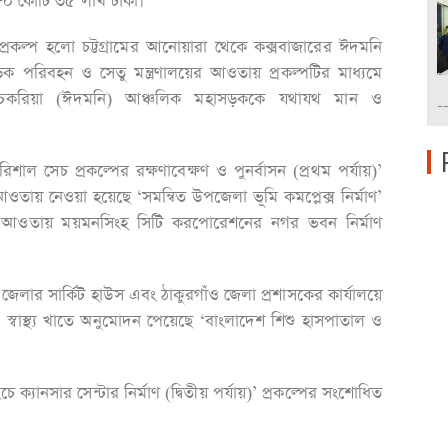
বে ৮০ কোটি ৩৫ লাখ টাকা।
প্রকল্প হলো চট্টগ্রামের আনোয়ারা থেকে কক্সবাজারের ঈদমনি
সড়ক পরিবহন ও সেতু মন্ত্রণালয়ের আওতায় প্রকল্পটির মাধ্যমে
ালী-চকরিয়া (ঈদমনি) আঞ্চলিক মহাসড়ককে যথাযথ মান ও
-
শাল সেচ প্রকল্পের রক্ষণাবেক্ষণ ও পুনর্বাসন (প্রথম পর্যায়)’
 আওতায় নেওয়া হয়েছে ‘সমন্বিত উপজেলা ভূমি কমপ্লেক্স নির্মাণ’
ালয়ের আওতায় ময়মনসিংহ সিটি করপোরেশনের নগর ভবন নির্মাণ
েলার সার্কিট হাউস এবং ঠাকুরগাঁও জেলা প্রশাসকের কার্যালয়ে
্বাস্থ্য খাতে অনুমোদন পেয়েছে ‘বাংলাদেশ শিশু হাসপাতাল ও
 ক্যানসার সেন্টার নির্মাণ (দ্বিতীয় পর্যায়)’ প্রকল্পের সংশোধিত