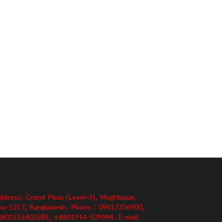
ddress: Grand Plaza (Level-3), Moghbazar,
ka-1217, Bangladesh. Phone : 09617356900,
801515602588, +8801914-539094. E-mail: