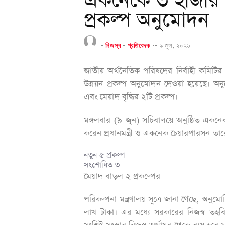
একনেকে ৩ হাজার 
প্রকল্প অনুমোদন
-
নিজস্ব
-
প্রতিবেদক
--
৯ জুন, ২০২৬
জাতীয় অর্থনৈতিক পরিষদের নির্বাহী কমিটি
উন্নয়ন প্রকল্প অনুমোদন দেওয়া হয়েছে। অন
এবং মেয়াদ বৃদ্ধির ২টি প্রকল্প।
মঙ্গলবার (৯ জুন) সচিবালয়ে অনুষ্ঠিত একন
করেন প্রধানমন্ত্রী ও একনেক চেয়ারপারসন তা
নতুন ৫ প্রকল্প
সংশোধিত ৩
মেয়াদ বাড়ল ২ প্রকল্পের
পরিকল্পনা মন্ত্রণালয় সূত্রে জানা গেছে, অন
লাখ টাকা। এর মধ্যে সরকারের নিজস্ব তহ