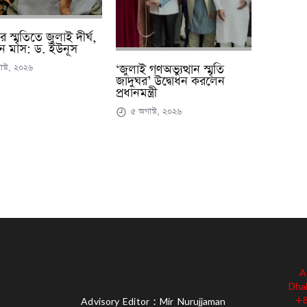
স্মৃতিতে জুলাই দীর্ঘ,
ে মাস: ড. ইউনূস
স্ট, ২০২৬
‘জুলাই গণঅভ্যুত্থান স্মৃতি
জাদুঘর’ উদ্বোধন করলেন
প্রধানমন্ত্রী
৫ অগাস্ট, ২০২৬
A
Dha
+8
Advisory Editor : Mir Nurujjaman