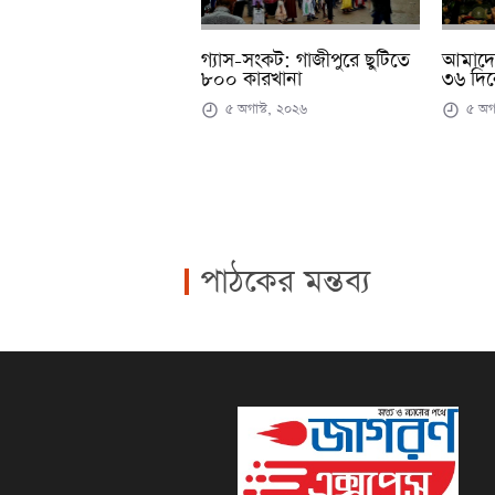
গ্যাস-সংকট: গাজীপুরে ছুটিতে
আমাদের 
৮০০ কারখানা
৩৬ দিন
৫ অগাস্ট, ২০২৬
৫ অগা
পাঠকের মন্তব্য