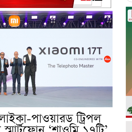
াইকা-পাওয়ারড ট্রিপল
প স্মার্টফোন ‘শাওমি ১৭টি’