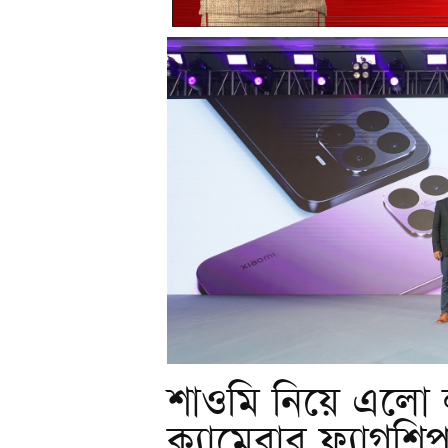
শাওমি নিয়ে এলো ল
ক্যামেরার ফ্ল্যাগশি