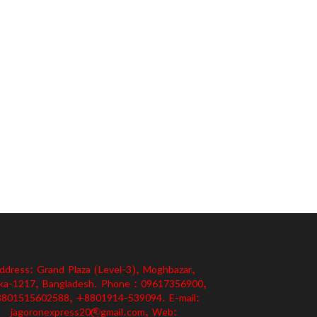
ddress: Grand Plaza (Level-3), Moghbazar,
ka-1217, Bangladesh. Phone : 09617356900,
801515602588, +8801914-539094. E-mail:
jagoronexpress20@gmail.com, Web: