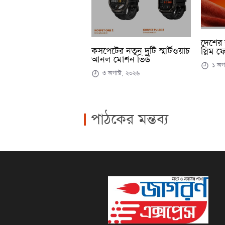
দেশের 
কসপেটের নতুন দুটি স্মার্টওয়াচ
স্লিম ফ
আনল মোশন ভিউ
১ অগা
৩ অগাস্ট, ২০২৬
পাঠকের মন্তব্য