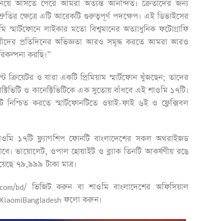
নিয়ে আসতে পেরে আমরা অত্যন্ত আনন্দিত। ক্রেতাদের জন্য
্রুতির ক্ষেত্রে এটি আরেকটি গুরুত্বপূর্ণ পদক্ষেপ। এই ডিভাইসের
 স্মার্টফোনে লাইকার মতো বিশ্বমানের অত্যাধুনিক ফটোগ্রাফি
কারীদের প্রতিদিনের অভিজ্ঞতা আরও সমৃদ্ধ করতে আমরা আরও
রিকল্পনা করছি।”
েন্ট ক্রিয়েটর ও যারা একটি প্রিমিয়াম স্মার্টফোন খুঁজছেন; তাদের
োডাক্টিভিটি ও কানেক্টিভিটিকে এক সুতোয় বাঁধবে এই শাওমি ১৭টি।
িটি নিশ্চিত করতে স্মার্টফোনটিতে ওয়াই-ফাই ৬ই ও ফ্লেক্সিবল
শাওমি ১৭টি ফ্ল্যাগশিপ ফোনটি বাংলাদেশের সকল অথরাইজড
বে। ভায়োলেট, ওপাল হোয়াইট ও ব্ল্যাক তিনটি আকর্ষণীয় রঙে
য়েছে ৭৯,৯৯৯ টাকা মাত্র।
.com/bd/ ভিজিট করুন বা শাওমি বাংলাদেশের অফিসিয়াল
/XiaomiBangladesh ফলো করুন।