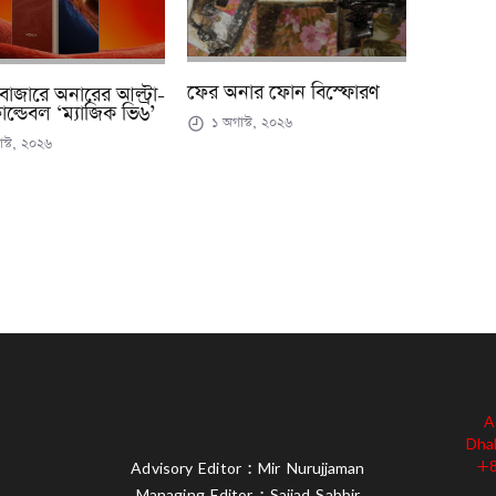
ফের অনার ফোন বিস্ফোরণ
বাজারে অনারের আল্ট্রা-
োল্ডেবল ‘ম্যাজিক ভি৬’
১ অগাস্ট, ২০২৬
স্ট, ২০২৬
A
Dha
+8
Advisory Editor : Mir Nurujjaman
Managing Editor : Sajjad Sabbir