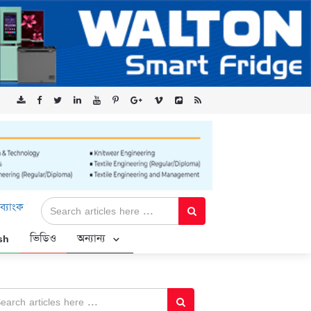
েড-এর ‘কৃষক কার্ড’ কর্মসূচির জন্য সুরক্ষিত সংযোগ প্রদান করছে এক্সেনটেক
sh
ভিডিও
অন্যান্য