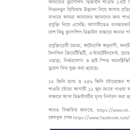
আমাদের ফ্ল্যাগশিপ ডিভাইস শাওমি ১৭টি 
নিত্যনতুন প্রিমিয়াম উদ্ভাবন নিয়ে আসার প্রতিশ
মাধ্যমে আমরা আমাদের ফ্যানদের জন্য শাওমি
প্রযুক্তি নিয়ে এসেছি। আগামীতেও ব্যবহার
বেশ কিছু ফ্ল্যাগশিপ ডিভাইস বাজারে আনার প
প্রযুক্তিপ্রেমী ক্রেতা, ফটোগ্রাফি অনুরাগী, কনট
দৈনন্দিন ক্রিয়েটিভিটি, এন্টারটেইনমেন্ট, প্র
এছাড়া, নির্ভরযোগ্য ও হাই-স্পিড কানেক্টিভ
ডুয়েল সিম যুক্ত করা হয়েছে।
১২ জিবি র‍্যাম ও ২৫৬ জিবি স্টোরেজের 
শাওমি স্টোরে আগামী ১১ জুন থেকে পাওয়া যা
বাজারে আসা ডিভাইসটির মূল্য নির্ধারণ করা হ
আরও বিস্তারিত জানতে, https://www.mi
ফেসবুক পেজ https://www.facebook.com