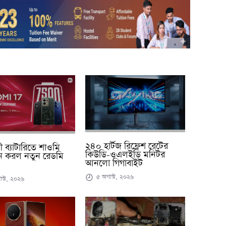
২৪০ হার্টজ রিফ্রেশ রেটের
ায়ী ব্যাটারিতে শাওমি
কিউডি-ওএলইডি মনিটর
ন করল নতুন রেডমি
আনলো গিগাবাইট
৫ অগাস্ট, ২০২৬
স্ট, ২০২৬