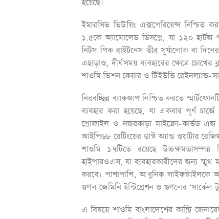
হয়েছে।
ইমারসিভ ভিউয়িং এক্সপেরিয়েন্স নিশ্চিত ক
১.৫কে অ্যামোলেড ডিসপ্লে, যা ১২০ হার্টজ 
নিটস পিক ব্রাইটনেস তীব্র সূর্যালোক বা দিন
এছাড়াও, দীর্ঘসময় ব্যবহারের ক্ষেত্রে চোখের ক্
শাওমি ভিশন কেয়ার ও টিইউভি রেইনল্যান্ড-স
নিরবচ্ছিন্ন ব্যাকআপ নিশ্চিত করতে স্মার্টফোন
ব্যবহার করা হয়েছে, যা একবার পূর্ণ চার্জে 
প্রোফাইল ও নজরকাড়া মাইক্রো-কার্ভড এজ 
আইপি৬৮ রেটিংয়ের ডাস্ট অ্যান্ড ওয়াটার রেজিজট্যা
শাওমি ১৭টিতে রয়েছে উচ্চক্ষমতাসম্পন্ন
হাইপারওএস, যা ব্যবহারকারীদের জন্য স্মুথ মাল্
করবে। পাশাপাশি, আধুনিক লাইফস্টাইলকে 
গুগল জেমিনি ইন্টিগ্রেশন ও গুগলের ‘সার্কেল ট
এ বিষয়ে শাওমি বাংলাদেশের কান্ট্রি জেনারে