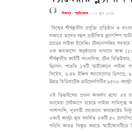
-
নিজস্ব
-
প্রতিবেদক
--
১০ জুন, ২০২৬
বিশ্বের শীর্ষস্থানীয় প্রযুক্তি প্রতিষ্ঠান ও ব
বাজারে তাদের বহুল প্রতীক্ষিত ফ্ল্যাগশিপ স্
গ্রেডের লাইকা ইমেজিং টেকনোলজির সমন্বয়ে তৈ
এক জমকালো অনুষ্ঠানের মাধ্যমে আজ (১০ জু
শীর্ষস্থানীয় আইটি সাংবাদিক, টেক রিভিউয়ার,
ছিলেন। শাওমি ১৭টি স্মার্টফোনে লাইকা পা
সিস্টেম, ৬.৫৯ ইঞ্চির অ্যামোলেড ডিসপ্লে, ৬
উন্নত মিডিয়াটেক ডাইমেনসিটির ৮৫০০-আল্ট্রা
এই ডিভাইসের প্রধান আকর্ষণ হলো এর চমৎ
ক্যামেরা সেটআপে রয়েছে লাইকা সামিলুক্স অপ
পাশাপাশি, দূরবর্তী যেকোনো অবজেক্টের নিখ
এআই আল্ট্রা জুম সমর্থিত একটি ৫০ মেগাপি
পরিধি আরও বিস্তৃত করতে স্মার্টফোনটিতে 