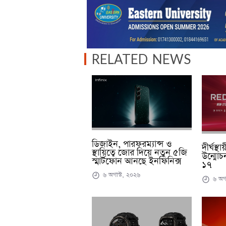
RELATED NEWS
ডিজাইন, পারফরম্যান্স ও
দীর্ঘস্থ
স্থায়িত্বে জোর দিয়ে নতুন ৫জি
উন্মোচ
স্মার্টফোন আনছে ইনফিনিক্স
১৭
৬ অগাস্ট, ২০২৬
৬ অগা