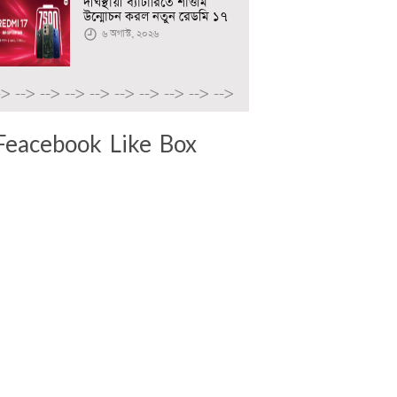
দীর্ঘস্থায়ী ব্যাটারিতে শাওমি
উন্মোচন করল নতুন রেডমি ১৭
৬ অগাস্ট, ২০২৬
->
-->
-->
-->
-->
-->
-->
-->
-->
-->
Feacebook Like Box