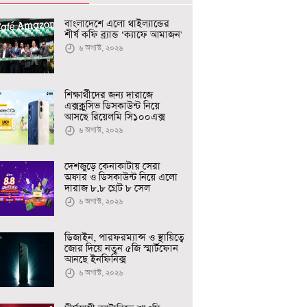
বাংলাদেশে এলো থাইল্যান্ডের
শীর্ষ কফি ব্র্যান্ড ‘ক্যাফে আমাজন'
৬ অগাস্ট, ২০২৬
শিক্ষার্থীদের জন্য দারাজে
এক্সক্লুসিভ ডিসকাউন্ট নিয়ে
আসছে রিয়েলমি সি১০০এক্স
৬ অগাস্ট, ২০২৬
দেশজুড়ে কেনাকাটায় সেরা
অফার ও ডিসকাউন্ট নিয়ে এলো
দারাজ ৮.৮ গ্রেট ৮ সেল
৬ অগাস্ট, ২০২৬
ডিজাইন, পারফরম্যান্স ও স্থায়িত্বে
জোর দিয়ে নতুন ৫জি স্মার্টফোন
আনছে ইনফিনিক্স
৬ অগাস্ট, ২০২৬