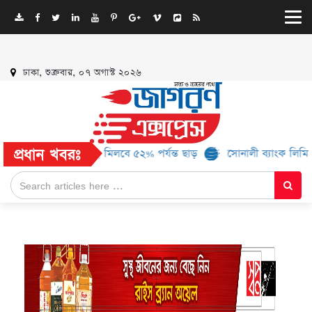
ঢাকা, শুক্রবার, ০৭ অগাস্ট ২০২৬
প্রধান খবরঃ
আরও ১৬ ব্র্যান্ড, মিলবে ৫২% পর্যন্ত ছাড়
সোনালী ব্যাংক লিমিটেড-এর ‘কৃ