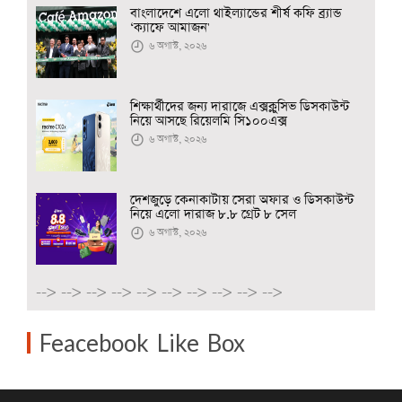
বাংলাদেশে এলো থাইল্যান্ডের শীর্ষ কফি ব্র্যান্ড
‘ক্যাফে আমাজন'
৬ অগাস্ট, ২০২৬
শিক্ষার্থীদের জন্য দারাজে এক্সক্লুসিভ ডিসকাউন্ট
নিয়ে আসছে রিয়েলমি সি১০০এক্স
৬ অগাস্ট, ২০২৬
দেশজুড়ে কেনাকাটায় সেরা অফার ও ডিসকাউন্ট
নিয়ে এলো দারাজ ৮.৮ গ্রেট ৮ সেল
৬ অগাস্ট, ২০২৬
-->
-->
-->
-->
-->
-->
-->
-->
-->
-->
Feacebook Like Box