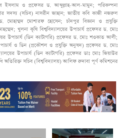
ুব ইসলাম ও প্রফেসর ড. আব্দুল্লাহ-আল-মামুন; পরিকল্পনা
র সদস্য (সচিব) নাসরীন জাহান; জাতীয় কবি কাজী নজরুল
 ড. মোহাম্মদ মোশারফ হোসেন; চাঁদপুর বিজ্ঞান ও প্রযুক্তি
আহম্মেদ; খুলনা কৃষি বিশ্ববিদ্যালয়ের উপাচার্য প্রফেসর ড. মোঃ
য়ের উপাচার্য (ডিন ক্যাটাগরি) প্রফেসর ড. মোঃ শওকাত আলী;
ের উপাচার্য ও ডিন (প্রকৌশল ও প্রযুক্তি অনুষদ) প্রফেসর ড. মোঃ
্যালয়ের উপাচার্য (ডিন ক্যাটাগরি) প্রফেসর ডাঃ মোঃ জিয়াউর
নিধি অতিরিক্ত সচিব (বিশ্ববিদ্যালয়) আলিফ রুদাবা পূর্ণ কমিশনের