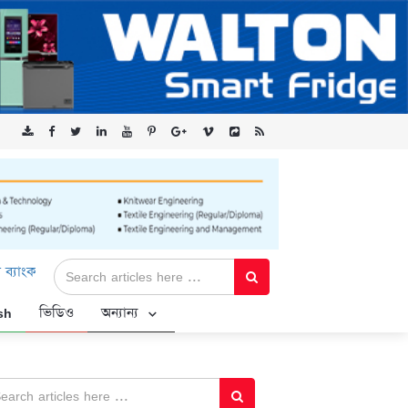
েড-এর ‘কৃষক কার্ড’ কর্মসূচির জন্য সুরক্ষিত সংযোগ প্রদান করছে এক্সেনটেক
sh
ভিডিও
অন্যান্য