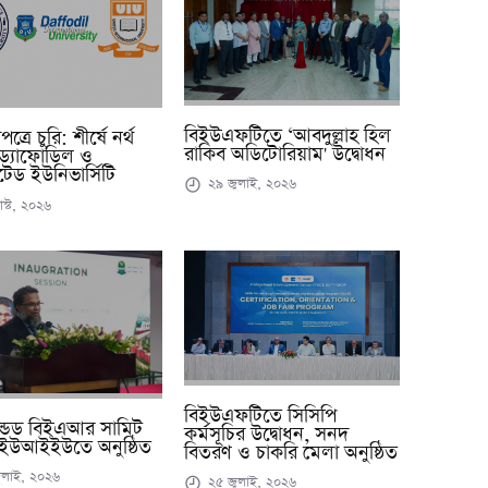
বিইউএফটিতে ‘আবদুল্লাহ হিল
্রে চুরি: শীর্ষে নর্থ
রাকিব অডিটোরিয়াম' উদ্বোধন
ড্যাফোডিল ও
েড ইউনিভার্সিটি
২৯ জুলাই, ২০২৬
স্ট, ২০২৬
বিইউএফটিতে সিসিপি
ন্ডেড বিইএআর সামিট
কর্মসূচির উদ্বোধন, সনদ
ইউআইইউতে অনুষ্ঠিত
বিতরণ ও চাকরি মেলা অনুষ্ঠিত
ুলাই, ২০২৬
২৫ জুলাই, ২০২৬