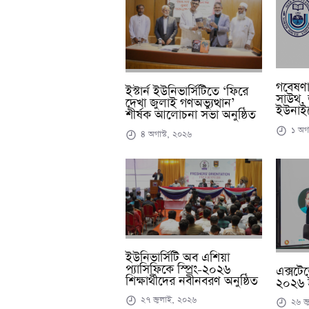
গবেষণাপত
ইস্টার্ন ইউনিভার্সিটিতে ‘ফিরে
সাউথ, 
দেখা জুলাই গণঅভ্যুত্থান’
ইউনাইট
শীর্ষক আলোচনা সভা অনুষ্ঠিত
১ অগা
৪ অগাস্ট, ২০২৬
ইউনিভার্সিটি অব এশিয়া
প্যাসিফিকে স্প্রিং-২০২৬
এক্সটে
শিক্ষার্থীদের নবীনবরণ অনুষ্ঠিত
২০২৬ 
২৭ জুলাই, ২০২৬
২৬ জ