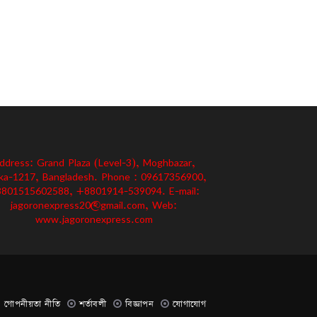
ddress: Grand Plaza (Level-3), Moghbazar,
ka-1217, Bangladesh. Phone : 09617356900,
801515602588, +8801914-539094. E-mail:
jagoronexpress20@gmail.com, Web:
www.jagoronexpress.com
গোপনীয়তা নীতি
শর্তাবলী
বিজ্ঞাপন
যোগাযোগ