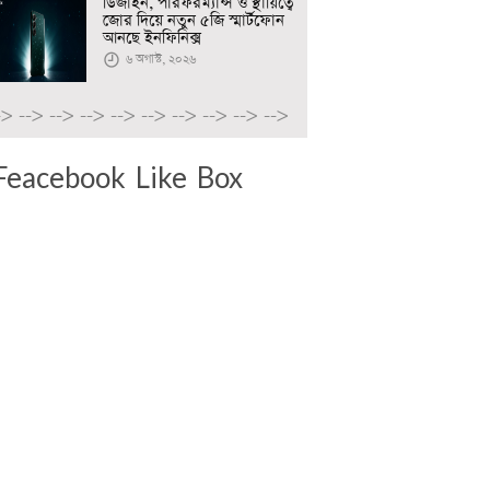
ডিজাইন, পারফরম্যান্স ও স্থায়িত্বে
জোর দিয়ে নতুন ৫জি স্মার্টফোন
আনছে ইনফিনিক্স
৬ অগাস্ট, ২০২৬
->
-->
-->
-->
-->
-->
-->
-->
-->
-->
Feacebook Like Box