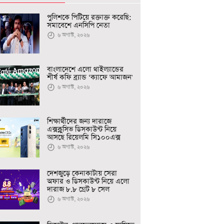
পুলিশকে পিটিয়ে রক্তাক্ত করেছি:
সমাবেশে এনসিপি নেতা
৬ অগাস্ট, ২০২৬
বাংলাদেশে এলো থাইল্যান্ডের
শীর্ষ কফি ব্র্যান্ড ‘ক্যাফে আমাজন'
৬ অগাস্ট, ২০২৬
শিক্ষার্থীদের জন্য দারাজে
এক্সক্লুসিভ ডিসকাউন্ট নিয়ে
আসছে রিয়েলমি সি১০০এক্স
৬ অগাস্ট, ২০২৬
দেশজুড়ে কেনাকাটায় সেরা
অফার ও ডিসকাউন্ট নিয়ে এলো
দারাজ ৮.৮ গ্রেট ৮ সেল
৬ অগাস্ট, ২০২৬