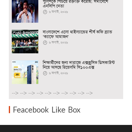
পুলিশকে পিটিয়ে রক্তাক্ত করেছি: সমাবেশে
এনসিপি নেতা
৬ অগাস্ট, ২০২৬
বাংলাদেশে এলো থাইল্যান্ডের শীর্ষ কফি ব্র্যান্ড
‘ক্যাফে আমাজন'
৬ অগাস্ট, ২০২৬
শিক্ষার্থীদের জন্য দারাজে এক্সক্লুসিভ ডিসকাউন্ট
নিয়ে আসছে রিয়েলমি সি১০০এক্স
৬ অগাস্ট, ২০২৬
-->
-->
-->
-->
-->
-->
-->
-->
-->
-->
Feacebook Like Box