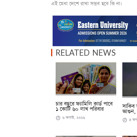
এই মেধা দেশে রাখা সম্ভব হবে কি না।
RELATED NEWS
চার বছরে ফ্যামিলি কার্ড পাবে
সাকিব 
১ কোটি ৬০ লাখ পরিবার
আগুন, 
৬ অগাস্ট, ২০২৬
৫ অগা