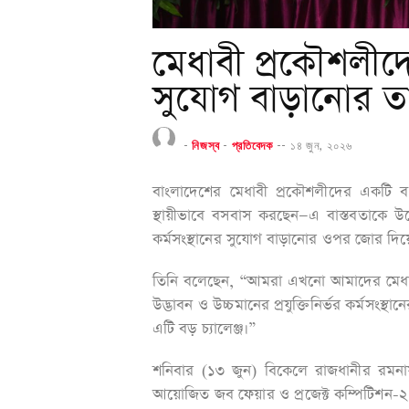
মেধাবী প্রকৌশলীদ
সুযোগ বাড়ানোর ত
-
নিজস্ব
-
প্রতিবেদক
--
১৪ জুন, ২০২৬
বাংলাদেশের মেধাবী প্রকৌশলীদের একটি ব
স্থায়ীভাবে বসবাস করছেন—এ বাস্তবতাকে উদ্ব
কর্মসংস্থানের সুযোগ বাড়ানোর ওপর জোর দিয়
তিনি বলেছেন, “আমরা এখনো আমাদের মেধাবী 
উদ্ভাবন ও উচ্চমানের প্রযুক্তিনির্ভর কর্মসংস্থ
এটি বড় চ্যালেঞ্জ।”
শনিবার (১৩ জুন) বিকেলে রাজধানীর রমনায় 
আয়োজিত জব ফেয়ার ও প্রজেক্ট কম্পিটিশন-২০