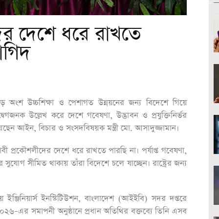
ের দেশে ধরে রাখতে
াগিদ
ড় অংশ উচ্চশিক্ষা ও পেশাগত উন্নয়নের জন্য বিদেশে গিয়ে
েগজনক উল্লেখ করে দেশে গবেষণা, উদ্ভাবন ও প্রযুক্তিনির্ভর
েছেন আইন, বিচার ও সংসদবিষয়ক মন্ত্রী মো. আসাদুজ্জামান।
প্রকৌশলীদের দেশে ধরে রাখতে পারছি না। পর্যাপ্ত গবেষণা,
ানের সুযোগ সীমিত থাকায় তাঁরা বিদেশে চলে যাচ্ছেন। রাষ্ট্রের জন্য
ইঞ্জিনিয়ার্স ইনস্টিটিউশন, বাংলাদেশ (আইইবি) সদর দপ্তরে
২৬–এর সমাপনী অনুষ্ঠানে প্রধান অতিথির বক্তব্যে তিনি এসব