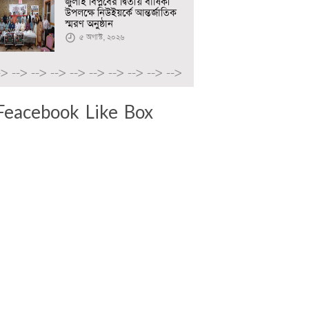
জুলাই বিপ্লবের দ্বিতীয় বার্ষিকী
উপলক্ষে নিউইয়র্কে আন্তর্জাতিক
স্মরণ অনুষ্ঠান
৫ অগাস্ট, ২০২৬
->
-->
-->
-->
-->
-->
-->
-->
-->
-->
Feacebook Like Box