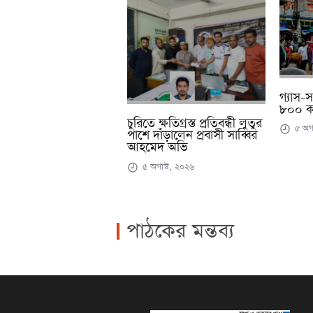
গ্যাস-
৮০০ ক
চুরিতে ক্ষতিগ্রস্ত প্রতিবন্ধী লুতুর
৫ অগা
পাশে দাঁড়ালেন প্রবাসী সাব্বির
আহমেদ অভি
৫ অগাস্ট, ২০২৬
পাঠকের মন্তব্য