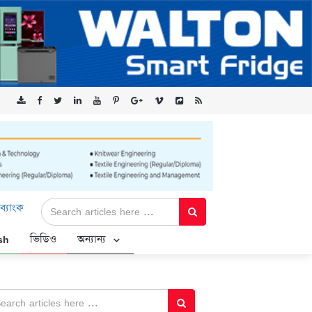
ড-এর ‘কৃষক কার্ড’ কর্মসূচির জন্য সুরক্ষিত সংযোগ প্রদান করছে এক্সেনটেক
sh
ভিডিও
অন্যান্য