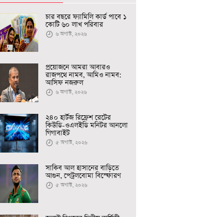
চার বছরে ফ্যামিলি কার্ড পাবে ১
কোটি ৬০ লাখ পরিবার
৬ অগাস্ট, ২০২৬
প্রয়োজনে আমরা আবারও
রাজপথে নামব, আমিও নামব:
আসিফ নজরুল
৬ অগাস্ট, ২০২৬
২৪০ হার্টজ রিফ্রেশ রেটের
কিউডি-ওএলইডি মনিটর আনলো
গিগাবাইট
৫ অগাস্ট, ২০২৬
সাকিব আল হাসানের বাড়িতে
আগুন, পেট্রলবোমা বিস্ফোরণ
৫ অগাস্ট, ২০২৬