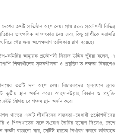
শের ৩৭টি প্রতিষ্ঠান অংশ নেয়। প্রায় ৫০০ প্রকৌশলী বিভিন্ন
তিষ্ঠান তাৎক্ষণিক সাক্ষাৎকার নেয় এবং কিছু প্রার্থীকে সরাসরি
 নিয়োগের জন্য অপেক্ষমাণ তালিকায় রাখা হয়েছে।
া উপ-কমিটির আহ্বায়ক প্রকৌশলী নিয়াজ উদ্দিন ভূঁইয়া বলেন, এ
াপাশি শিক্ষার্থীদের সৃজনশীলতা ও প্রযুক্তিগত দক্ষতা বিকাশেও
বিদ্যালয়ের ৩৩টি দল অংশ নেয়। বিচারকদের মূল্যায়নে ব্র্যাক
য়েট তৃতীয় স্থান অর্জন করে। আহসানউল্লাহ বিজ্ঞান ও প্রযুক্তি
িএইউ যৌথভাবে পঞ্চম স্থান অর্জন করে।
রকৌশল খাতের একটি দীর্ঘদিনের বাস্তবতা—মেধাবী প্রকৌশলীদের
ি ও শিল্পখাতের সঙ্গে সংযোগ তৈরির সুযোগ দিলেও, দেশে
ংস্থান কতটা বাড়ানো যায়, সেটিই হয়তো নির্ধারণ করবে ভবিষ্যতে