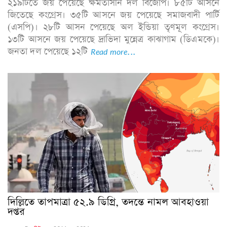
২১৯টিতে জয় পেয়েছে ক্ষমতাসীন দল বিজেপি। ৮৫টি আসনে
জিতেছে কংগ্রেস। ৩৫টি আসনে জয় পেয়েছে সমাজবাদী পার্টি
(এসপি)। ২৮টি আসন পেয়েছে অল ইন্ডিয়া তৃণমূল কংগ্রেস।
১৩টি আসনে জয় পেয়েছে দ্রাভিদা মুন্নেত্র কাঝাগাম (ডিএমকে)।
জনতা দল পেয়েছে ১২টি
Read more...
দিল্লিতে তাপমাত্রা ৫২.৯ ডিগ্রি, তদন্তে নামল আবহাওয়া
দপ্তর