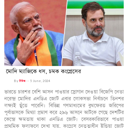
মোদি ম্যাজিকে ধস, চমক কংগ্রেসের
By
নিউজ
--
5 June, 2024
ভারতে চারশর বেশি আসন পাওয়ার স্লোগান দেওয়া বিজেপি নেতা
নরেন্দ্র মোদির এনডিএ জোট এবার লোকসভা নির্বাচনে তিনশর
লক্ষ্যই ছুঁতে পারেনি। বিভিন্ন গণমাধ্যমের বুথফেরত জরিপের
পূর্বাভাসকে মিথ্যা প্রমাণ করে ২৯৬ আসনে আটকে গেছে দেশটির
কেন্দ্রে ক্ষমতায় থাকা এনডিএ জোট। বেসরকারিভাবে পাওয়া
প্রাথমিক ফলাফলে দেখা যায়, কংগ্রেস নেতৃত্বাধীন ইন্ডিয়া জোট