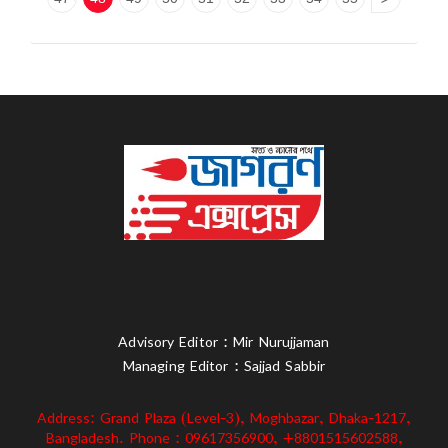
Advisory Editor : Mir Nurujjaman
Managing Editor : Sajjad Sabbir
Address: Grand Plaza (Level-3), Moghbazar, Dhaka-1217,
Bangladesh. Phone : 09617356900, +8801515602588,