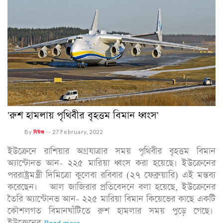
'রুশ হামলায় পৃথিবীর বৃহত্তম বিমান ধ্বংস'
By
নিউজ
--
27 February, 2022
ইউক্রেনে রাশিয়ার অগ্রযাত্রার সময় পৃথিবীর বৃহত্তম বিমান
অ্যান্টোনভ আন- ২২৫ মারিয়া ধ্বংস করা হয়েছে। ইউক্রেনের
পররাষ্ট্রমন্ত্রী দিমিত্রো কুলেবা রবিবার (২৭ ফেব্রুয়ারি) এই মন্তব্য
করেছেন। আল জাজিরার প্রতিবেদনে বলা হয়েছে, ইউক্রেনের
তৈরি অ্যান্টোনভ আন- ২২৫ মারিয়া বিমান কিয়েভের কাছে একটি
কৌশলগত বিমানঘাঁটিতে রুশ হামলার সময় পুড়ে গেছে।
ইউক্রেনের
Read more...