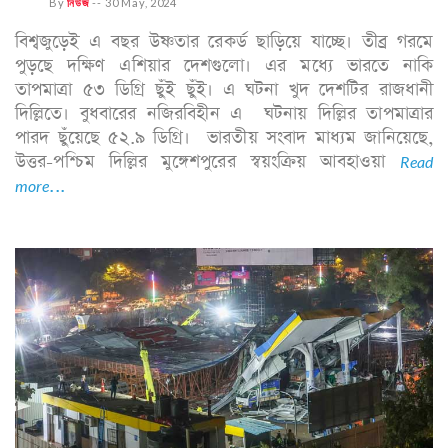
By
নিউজ
--
30 May, 2024
বিশ্বজুড়েই এ বছর উষ্ণতার রেকর্ড ছাড়িয়ে যাচ্ছে। তীব্র গরমে
পুড়ছে দক্ষিণ এশিয়ার দেশগুলো। এর মধ্যে ভারতে নাকি
তাপমাত্রা ৫৩ ডিগ্রি ছুঁই ছুঁই। এ ঘটনা খুদ দেশটির রাজধানী
দিল্লিতে। বুধবারের নজিরবিহীন এ ঘটনায় দিল্লির তাপমাত্রার
পারদ ছুঁয়েছে ৫২.৯ ডিগ্রি। ভারতীয় সংবাদ মাধ্যম জানিয়েছে,
উত্তর-পশ্চিম দিল্লির মুঙ্গেশপুরের স্বয়ংক্রিয় আবহাওয়া
Read
more...