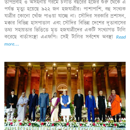
তাপপ্রবাহ ও অসহনীয় গরমে চলতি বছরের হজের শুরু থেকে এ
পর্যন্ত মৃত্যু হয়েছে ৯২২ জন হজযাত্রীর। পাশাপাশি, বহু সংখ্যক
যাত্রীর কোনো খোঁজ পাওয়া যাচ্ছে না। সৌদির সরকারি প্রশাসন,
মক্কার বিভিন্ন হাসপাতাল এবং সৌদির বিভিন্ন দেশের দূতাবাসের
তথ্য সহায়তার ভিত্তিতে মৃত হজযাত্রীদের একটি সংখ্যাগত টালি
করেছে বার্তাসংস্থা এএফপি। সেই টালির সর্বশেষ অবস্থা
Read
more...