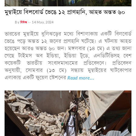
মুম্বাইয়ে বিলবোর্ড ভেঙে ১২ প্রাণহানি, আহত অন্তত ৬০
By
নিউজ
--
14 May, 2024
ভারতের মুম্বাইয়ে ধুলিঝড়ের মধ্যে বিশালাকায় একটি বিলবোর্ড
ভেঙে পড়ে অন্তত ১২ জনের প্রাণহানি ঘটেছে। এ ঘটনায় আহত
হয়েছেন আরও অন্তত ৬০ জন। মঙ্গলবার (১৪ মে) এ তথ্য জানা
গেছে টাইমস অব ইন্ডিয়া, ইন্ডিয়া টুডে, এনডিটিভিসহ বেশ
কয়েকটি ভারতীয় সংবাদমাধ্যমের প্রতিবেদনে। প্রতিবেদন
অনুযায়ী, সোমবার (১৩ মে) সন্ধ্যায় মুম্বাইয়ের ঘাটকোপার
এলাকায় একটি ফুয়েল স্টেশনের
Read more...