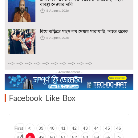
ব্যবস্থা নেওয়ার দাবি
8 August, 2026
বিয়ে বাড়িতে মাংস কম দেয়ায় মারামারি, আহত অনেক
8 August, 2026
-->
-->
-->
-->
-->
-->
-->
-->
-->
-->
- Advertisement -
Facebook Like Box
First
<
39
40
41
42
43
44
45
46
47
48
49
50
51
52
53
54
55
>