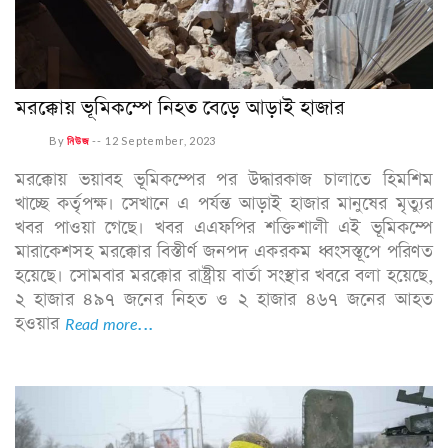
মরক্কোয় ভূমিকম্পে নিহত বেড়ে আড়াই হাজার
By
নিউজ
--
12 September, 2023
মরক্কোয় ভয়াবহ ভূমিকম্পের পর উদ্ধারকাজ চালাতে হিমশিম
খাচ্ছে কর্তৃপক্ষ। সেখানে এ পর্যন্ত আড়াই হাজার মানুষের মৃত্যুর
খবর পাওয়া গেছে। খবর এএফপির শক্তিশালী এই ভূমিকম্পে
মারাকেশসহ মরক্কোর বিস্তীর্ণ জনপদ একরকম ধ্বংসস্তূপে পরিণত
হয়েছে। সোমবার মরক্কোর রাষ্ট্রীয় বার্তা সংস্থার খবরে বলা হয়েছে,
২ হাজার ৪৯৭ জনের নিহত ও ২ হাজার ৪৬৭ জনের আহত
হওয়ার
Read more...