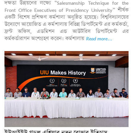
দক্ষতা উন্নয়নের লক্ষ্যে “Salesmanship Technique for the
Front Office Executives of Presidency University” শীর্ষক
একটি বিশেষ প্রশিক্ষণ কর্মশালা অনুষ্ঠিত হয়েছে। বিশ্ববিদ্যালয়ের
উদ্যোগে আয়োজিত এ কর্মশালায় বিভিন্ন ডিপার্টমেন্ট এর কর্মকর্তা,
ফ্রন্ট অফিস, এডমিশন এন্ড আউটরিস ডিপার্টমেন্ট এর
কর্মকর্তারাগন অংশগ্রহণ করেন। কর্মশালায়
Read more...
ইউআইইউ গড়ল এশিয়ার নতুন রোভার ইতিহাস