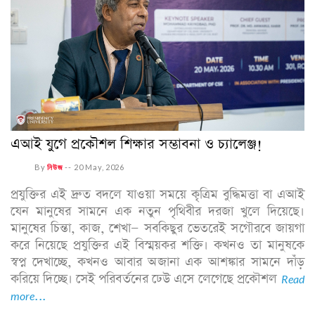
এআই যুগে প্রকৌশল শিক্ষার সম্ভাবনা ও চ্যালেঞ্জ!
By
নিউজ
--
20 May, 2026
প্রযুক্তির এই দ্রুত বদলে যাওয়া সময়ে কৃত্রিম বুদ্ধিমত্তা বা এআই
যেন মানুষের সামনে এক নতুন পৃথিবীর দরজা খুলে দিয়েছে।
মানুষের চিন্তা, কাজ, শেখা— সবকিছুর ভেতরেই সগৌরবে জায়গা
করে নিয়েছে প্রযুক্তির এই বিস্ময়কর শক্তি। কখনও তা মানুষকে
স্বপ্ন দেখাচ্ছে, কখনও আবার অজানা এক আশঙ্কার সামনে দাঁড়
করিয়ে দিচ্ছে। সেই পরিবর্তনের ঢেউ এসে লেগেছে প্রকৌশল
Read
more...