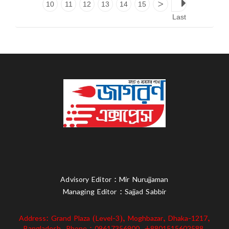
10
11
12
13
14
15
>
Last
Advisory Editor : Mir Nurujjaman
Managing Editor : Sajjad Sabbir
Address: Grand Plaza (Level-3), Moghbazar, Dhaka-1217,
Bangladesh. Phone : 09617356900, +8801515602588,