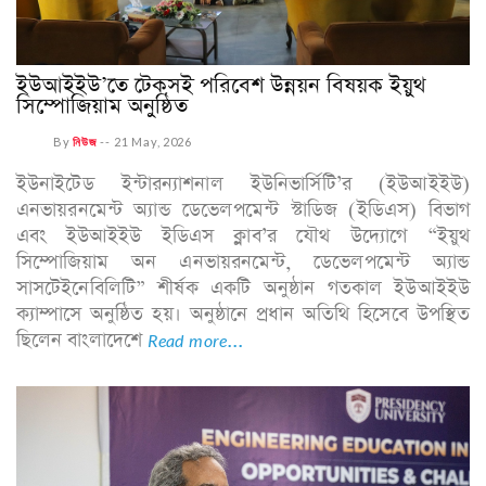
ইউআইইউ’তে টেকসই পরিবেশ উন্নয়ন বিষয়ক ইয়ুথ
সিম্পোজিয়াম অনুষ্ঠিত
By
নিউজ
--
21 May, 2026
ইউনাইটেড ইন্টারন্যাশনাল ইউনিভার্সিটি’র (ইউআইইউ)
এনভায়রনমেন্ট অ্যান্ড ডেভেলপমেন্ট স্টাডিজ (ইডিএস) বিভাগ
এবং ইউআইইউ ইডিএস ক্লাব’র যৌথ উদ্যোগে “ইয়ুথ
সিম্পোজিয়াম অন এনভায়রনমেন্ট, ডেভেলপমেন্ট অ্যান্ড
সাসটেইনেবিলিটি” শীর্ষক একটি অনুষ্ঠান গতকাল ইউআইইউ
ক্যাম্পাসে অনুষ্ঠিত হয়। অনুষ্ঠানে প্রধান অতিথি হিসেবে উপস্থিত
ছিলেন বাংলাদেশে
Read more...