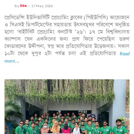
By
নিউজ
--
17 May, 2026
প্রেসিডেন্সি ইউনিভার্সিটি প্রোগ্রামিং ক্লাবের (পিইউপিসি) আয়োজনে
ও সিএসই ডিপার্টমেন্টের সহায়তায় উৎসবমুখর পরিবেশে অনুষ্ঠিত
হলো ‘বাইটবিট প্রোগ্রামিং কনটেস্ট ’২৬’। ১৭ মে বিশ্ববিদ্যালয়
ক্যাম্পাস যেন একদিনের জন্য প্রাণ ফিরে পেয়েছিল তরুণ
কোডারদের উদ্দীপনা, স্বপ্ন আর প্রতিযোগিতার উত্তেজনায়। সকাল
১০টা থেকে দুপুর ২টা পর্যন্ত চলা এই প্রতিযোগিতায়
Read
more...