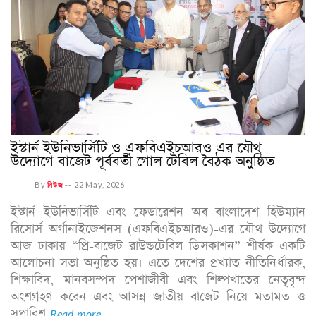
ইস্টার্ন ইউনিভার্সিটি ও এফবিএইচআরও এর যৌথ
উদ্যোগে বাজেট পূর্ববর্তী গোল টেবিল বৈঠক অনুষ্ঠিত
By
নিউজ
--
22 May, 2026
ইস্টার্ন ইউনিভার্সিটি এবং ফেডারেশন অব বাংলাদেশ হিউম্যান
রিসোর্স অর্গানাইজেশনস (এফবিএইচআরও)-এর যৌথ উদ্যোগে
আজ ঢাকায় “প্রি-বাজেট রাউন্ডটেবিল ডিসকাশন” শীর্ষক একটি
আলোচনা সভা অনুষ্ঠিত হয়। এতে দেশের প্রখ্যাত নীতিনির্ধারক,
শিক্ষাবিদ, মানবসম্পদ পেশাজীবী এবং শিল্পখাতের নেতৃবৃন্দ
অংশগ্রহণ করেন এবং আসন্ন জাতীয় বাজেট নিয়ে মতামত ও
সুপারিশ
Read more...