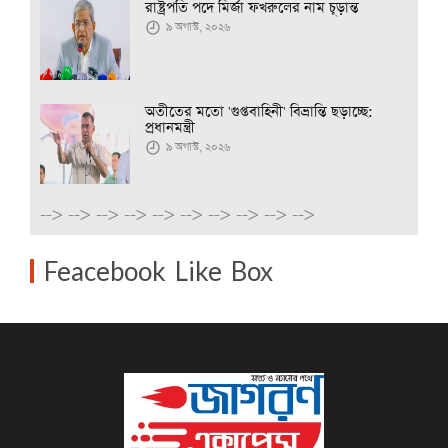
রাষ্ট্রপতি পদে মির্জা ফখরুলের নাম চূড়ান্ত
৯ অগাস্ট, ২০২৬
অতীতের মতো 'গুপ্তবাহিনী' বিভ্রান্তি ছড়াচ্ছে:
প্রধানমন্ত্রী
৯ অগাস্ট, ২০২৬
-->
-->
-->
-->
-->
-->
-->
-->
-->
-->
Feacebook Like Box