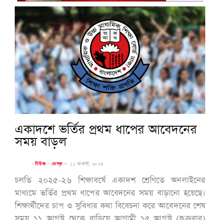
একাদশে ভর্তির প্রথম ধাপের আবেদনের
সময় বাড়ল
-
নিউজ
-
ডেস্ক
--
১১ অগাস্ট, ২০২৫
চলতি ২০২৫-২৬ শিক্ষাবর্ষে একাদশ শ্রেণিতে অনলাইনের
মাধ্যমে ভর্তির প্রথম ধাপের আবেদনের সময় বাড়ানো হয়েছে।
শিক্ষার্থীদের চাপ ও সুবিধার কথা বিবেচনা করে আবেদনের শেষ
সময় ১১ আগস্ট থেকে বাড়িয়ে আগামী ১৫ আগস্ট (শুক্রবার)