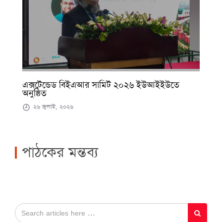
এক্সটেন্ডেড বিইএআর সামিট ২০২৬ ইউআইইউতে
অনুষ্ঠিত
২৬ জুলাই, ২০২৬
পাঠকের মন্তব্য