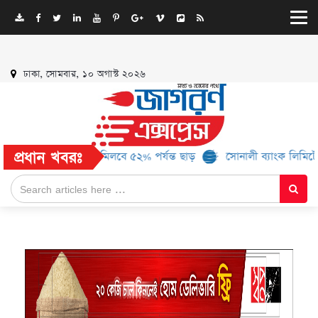
ঢাকা, সোমবার, ১০ অগাস্ট ২০২৬
প্রধান খবরঃ
ও ১৬ ব্র্যান্ড, মিলবে ৫২% পর্যন্ত ছাড়
সোনালী ব্যাংক লিমিটেড-এর ‘কৃষক