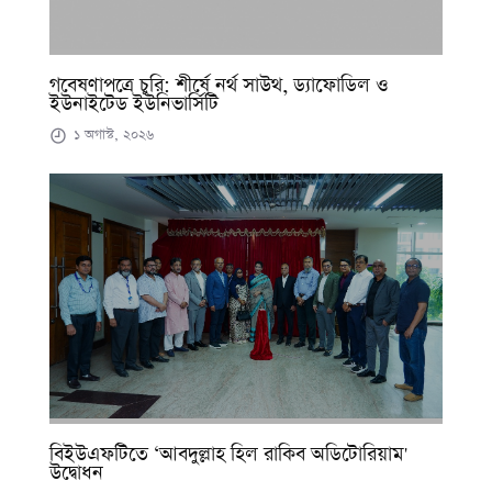
গবেষণাপত্রে চুরি: শীর্ষে নর্থ সাউথ, ড্যাফোডিল ও
ইউনাইটেড ইউনিভার্সিটি
১ অগাস্ট, ২০২৬
বিইউএফটিতে ‘আবদুল্লাহ হিল রাকিব অডিটোরিয়াম'
উদ্বোধন