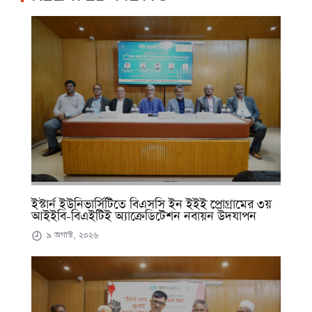
ইস্টার্ন ইউনিভার্সিটিতে বিএসসি ইন ইইই প্রোগ্রামের ৩য়
আইইবি-বিএইটিই অ্যাক্রেডিটেশন নবায়ন উদযাপন
৯ অগাস্ট, ২০২৬