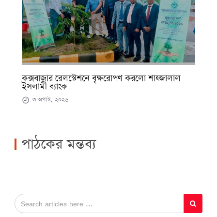
কক্সবাজার রেলস্টেশনে বৃক্ষরোপণ করলো শাহ্জালাল
ইসলামী ব্যাংক
৩ অগাস্ট, ২০২৬
পাঠকের মন্তব্য