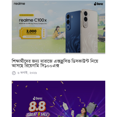
শিক্ষার্থীদের জন্য দারাজে এক্সক্লুসিভ ডিসকাউন্ট নিয়ে
আসছে রিয়েলমি সি১০০এক্স
৬ অগাস্ট, ২০২৬