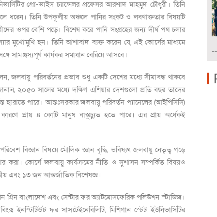
িভার্সিটির প্রো-ভাইস চ্যান্সেলর প্রফেসর আরশাদ মাহমুদ চৌধুরী। তিনি
 তুলে ধরেন। তিনি উপকূলীয় অঞ্চলে পানির সংকট ও লবণাক্ততার বিষয়টি
রীদের ওপর বেশি পড়ে। বিশেষ করে পানি সংগ্রহের জন্য দীর্ঘ পথ চলার
্যার মুখোমুখি হন।
তিনি আশাবাদ ব্যক্ত করেন যে, এই কোর্সের মাধ্যমে
-
ঙ্গে সামঞ্জস্যপূর্ণ কার্যকর সমাধান বেরিয়ে আসবে।
লেন,
জলবায়ু পরিবর্তনের প্রভাব শুধু একটি দেশের মধ্যে সীমাবদ্ধ থাকবে
জানান
,
২০৫০ সালের মধ্যে দক্ষিণ এশিয়ার দেশগুলো প্রতি বছর তাদের
্ত হারাতে পারে।
আন্তঃসরকার জলবায়ু পরিবর্তন প্যানেলের (আইপিসিসি)
কারণে প্রায় ৪ কোটি মানুষ বাস্তুচ্যুত হতে পারে। এর প্রায় অর্ধেকই
 পরিবেশ বিজ্ঞান বিষয়ে মৌলিক জ্ঞান বৃদ্ধি,
ভবিষ্যৎ জলবায়ু নেতৃত্ব গড়ে
করা। কোর্সে জলবায়ু কার্যক্রমের নীতি ও সুশাসন সম্পর্কিত বিষয়ও
ীয় এবং ১৩ জন আন্তর্জাতিক বিশেষজ্ঞ।
শন গ্রিন বাংলাদেশ এবং সেন্টার ফর অ্যাটমোসফেরিক পলিউশন স্টাডিজ।
িংক্স ইনস্টিটিউট ফর সাসটেইনেবিলিটি
,
মিশিগান স্টেট ইউনিভার্সিটির