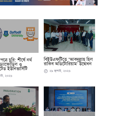
বিইউএফটিতে ‘আবদুল্লাহ হিল
্রে চুরি: শীর্ষে নর্থ
রাকিব অডিটোরিয়াম' উদ্বোধন
ড্যাফোডিল ও
েড ইউনিভার্সিটি
২৯ জুলাই, ২০২৬
স্ট, ২০২৬