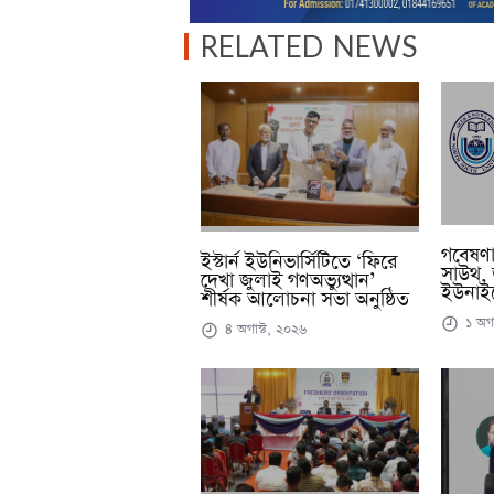
RELATED NEWS
গবেষণাপত
ইস্টার্ন ইউনিভার্সিটিতে ‘ফিরে
সাউথ, 
দেখা জুলাই গণঅভ্যুত্থান’
ইউনাইট
শীর্ষক আলোচনা সভা অনুষ্ঠিত
১ অগা
৪ অগাস্ট, ২০২৬