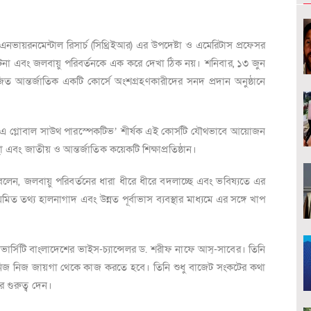
ান্ড এনভায়রনমেন্টাল রিসার্চ (সিথ্রিইআর) এর উপদেষ্টা ও এমেরিটাস প্রফেসর
টনা এবং জলবায়ু পরিবর্তনকে এক করে দেখা ঠিক নয়।
শনিবার, ১৩ জুন
িত আন্তর্জাতিক একটি কোর্সে অংশগ্রহণকারীদের সনদ প্রদান অনুষ্ঠানে
: এ গ্লোবাল সাউথ পারস্পেকটিভ
শীর্ষক এই কোর্সটি যৌথভাবে আয়োজন
’
্থা এবং জাতীয় ও আন্তর্জাতিক কয়েকটি শিক্ষাপ্রতিষ্ঠান।
বলেন,
জলবায়ু পরিবর্তনের ধারা ধীরে ধীরে বদলাচ্ছে এবং ভবিষ্যতে এর
য়মিত তথ্য হালনাগাদ এবং উন্নত পূর্বাভাস ব্যবস্থার মাধ্যমে এর সঙ্গে খাপ
নিভার্সিটি বাংলাদেশের ভাইস-চ্যান্সেলর ড. শরীফ নাফে আস্-সাবের। তিনি
 নিজ নিজ জায়গা থেকে কাজ করতে হবে। তিনি শুধু বাজেট সংকটের কথা
 গুরুত্ব দেন।