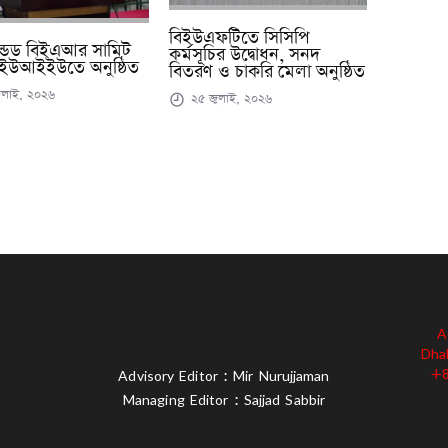
বিইউএফটিতে সিসিপি
ন্ডেড বিইএআর সামিট
কর্মসূচির উদ্বোধন, সনদ
ইউআইইউতে অনুষ্ঠিত
বিতরণ ও চাকরি মেলা অনুষ্ঠিত
ুলাই, ২০২৬
২৫ জুলাই, ২০২৬
A
Dha
+8
Advisory Editor : Mir Nurujjaman
Managing Editor : Sajjad Sabbir