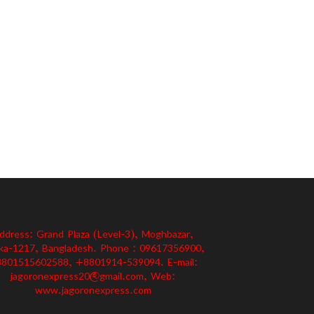
ddress: Grand Plaza (Level-3), Moghbazar,
ka-1217, Bangladesh. Phone : 09617356900,
801515602588, +8801914-539094. E-mail:
jagoronexpress20@gmail.com, Web:
www.jagoronexpress.com