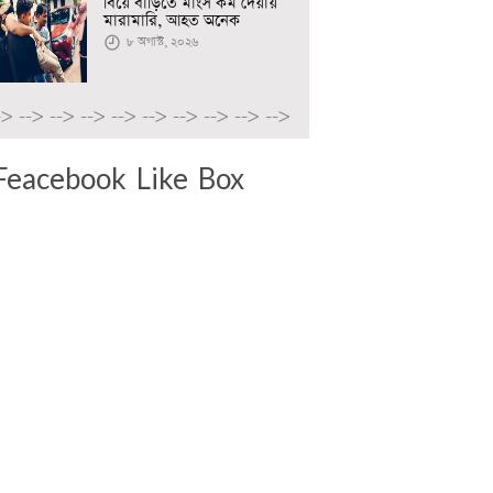
বিয়ে বাড়িতে মাংস কম দেয়ায়
মারামারি, আহত অনেক
৮ অগাস্ট, ২০২৬
->
-->
-->
-->
-->
-->
-->
-->
-->
-->
Feacebook Like Box