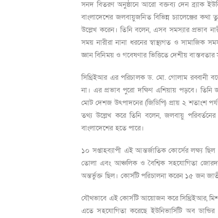
সনদ বিতরণ অনুষ্ঠানে আরো বক্তব্য দেন ব্র্যাক ইউন
বাংলাদেশের জলবায়ুজনিত বিভিন্ন চ্যালেঞ্জের কথা
উল্লেখ করেন। তিনি বলেন,
এসব সমস্যার প্রভাব না
সময় নারীরা নানা ধরনের স্বাস্থ্যগত ও সামাজিক সমস
জ্ঞান বিনিময় ও গবেষণার ভিত্তিতে দেশীয় বাস্তবতার স
সিথ্রিইআর এর পরিচালক ড. মো. গোলাম রব্বানী ব
না। এর প্রভাব পুরো দক্ষিণ এশিয়ায় পড়বে। তিনি 
মোট দেশজ উৎপাদনের (জিডিপি) প্রায় ২ শতাংশ পর্যন
তথ্য উল্লেখ করে তিনি বলেন
,
জলবায়ু পরিবর্তনের 
বাংলাদেশের হতে পারে।
১০ সপ্তাহব্যাপী এই আন্তর্জাতিক কোর্সের লক্ষ্য ছিল
তোলা এবং আঞ্চলিক ও বৈশ্বিক সহযোগিতা জোরদার 
অন্তর্ভুক্ত ছিল।
কোর্সটি পরিচালনা করেন ১৫ জন জাত
যৌথভাবে এই কোর্সটি আয়োজন করে সিথ্রিইআর,
মি
এতে সহযোগিতা করেছে ইউনিভার্সিটি অব ডান্ডির ব