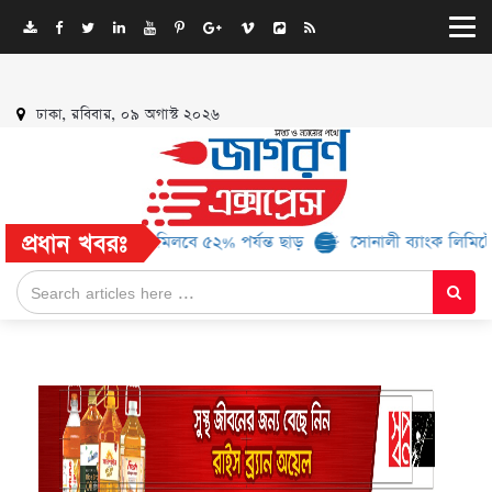
ঢাকা, রবিবার, ০৯ অগাস্ট ২০২৬
প্রধান খবরঃ
ও ১৬ ব্র্যান্ড, মিলবে ৫২% পর্যন্ত ছাড়
সোনালী ব্যাংক লিমিটেড-এর ‘কৃষক