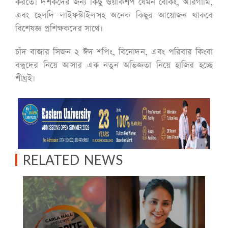
করতে। দর্শকদের জন্য কিছু ওয়ার্কশপ যেমন বেকিং, অরিগামি,
এবং হেলদি লাইফস্টাইলসহ অনেক কিছুর আয়োজন থাকবে
বিশেষজ্ঞ প্রশিক্ষকদের সাথে।
চাঁদ বাজার সিজন ২ ঈদ শপিং, বিনোদন, এবং পরিবার কিংবা
বন্ধুদের নিয়ে আসার এক নতুন অভিজ্ঞতা নিয়ে হাজির হচ্ছে
শীঘ্রই।
RELATED NEWS