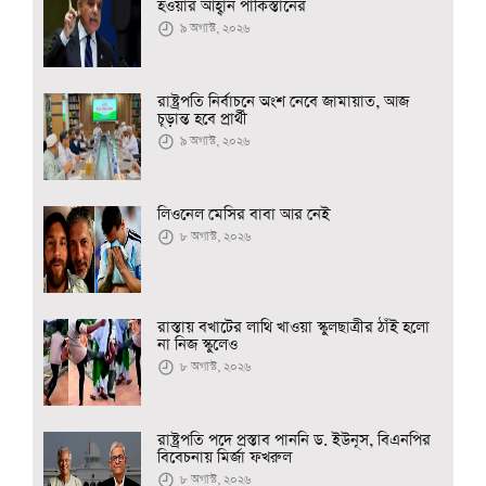
হওয়ার আহ্বান পাকিস্তানের
৯ অগাস্ট, ২০২৬
রাষ্ট্রপতি নির্বাচনে অংশ নেবে জামায়াত, আজ
চূড়ান্ত হবে প্রার্থী
৯ অগাস্ট, ২০২৬
লিওনেল মেসির বাবা আর নেই
৮ অগাস্ট, ২০২৬
রাস্তায় বখাটের লাথি খাওয়া স্কুলছাত্রীর ঠাঁই হলো
না নিজ স্কুলেও
৮ অগাস্ট, ২০২৬
রাষ্ট্রপতি পদে প্রস্তাব পাননি ড. ইউনূস, বিএনপির
বিবেচনায় মির্জা ফখরুল
৮ অগাস্ট, ২০২৬