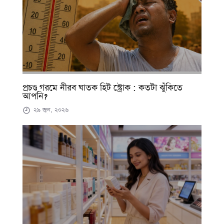
প্রচণ্ড গরমে নীরব ঘাতক হিট স্ট্রোক : কতটা ঝুঁকিতে
আপনি?
২৯ জুন, ২০২৬