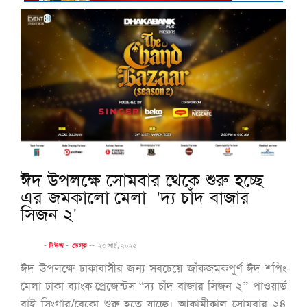
ঈদ উপলক্ষে সোমবার থেকে শুরু হচ্ছে
এর জমকালো মেলা 'দ্য চাঁদ বাজার
সিজন ২'
-
নিউজ
-
ডেস্ক
--
২৩ মার্চ, ২০২৫
ঈদ উপলক্ষে ঢাকাবাসীর জন্য সবচেয়ে জাঁকজমকপূর্ণ ঈদ শপিং
মেলা ঢাকা ব্যাংক প্রেজেন্টস “দ্য চাঁদ বাজার সিজন ২” পাওয়ার্ড
বাই সিংগার/বেকো শুরু হতে যাচ্ছে। আকামীকাল সোমবার ২৪