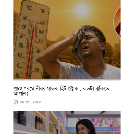
প্রচণ্ড গরমে নীরব ঘাতক হিট স্ট্রোক : কতটা ঝুঁকিতে
আপনি?
২৯ জুন, ২০২৬