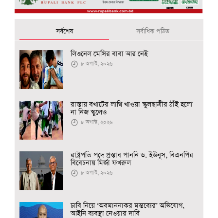
সর্বশেষ
সর্বাধিক পঠিত
লিওনেল মেসির বাবা আর নেই
৮ অগাস্ট, ২০২৬
রাস্তায় বখাটের লাথি খাওয়া স্কুলছাত্রীর ঠাঁই হলো
না নিজ স্কুলেও
৮ অগাস্ট, ২০২৬
রাষ্ট্রপতি পদে প্রস্তাব পাননি ড. ইউনূস, বিএনপির
বিবেচনায় মির্জা ফখরুল
৮ অগাস্ট, ২০২৬
ঢাবি নিয়ে ‘অবমাননাকর মন্তব্যের’ অভিযোগ,
আইনি ব্যবস্থা নেওয়ার দাবি