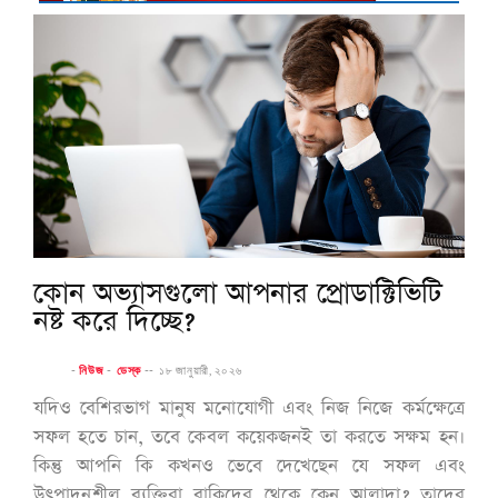
কোন অভ্যাসগুলো আপনার প্রোডাক্টিভিটি
নষ্ট করে দিচ্ছে?
-
নিউজ
-
ডেস্ক
--
১৮ জানুয়ারী, ২০২৬
যদিও বেশিরভাগ মানুষ মনোযোগী এবং নিজ নিজে কর্মক্ষেত্রে
সফল হতে চান, তবে কেবল কয়েকজনই তা করতে সক্ষম হন।
কিন্তু আপনি কি কখনও ভেবে দেখেছেন যে সফল এবং
উৎপাদনশীল ব্যক্তিরা বাকিদের থেকে কেন আলাদা? তাদের