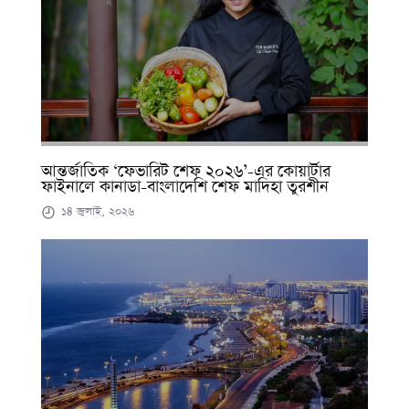
আন্তর্জাতিক ‘ফেভারিট শেফ ২০২৬’-এর কোয়ার্টার
ফাইনালে কানাডা-বাংলাদেশি শেফ মাদিহা তুরশীন
১৪ জুলাই, ২০২৬