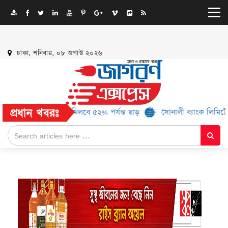
ঢাকা, শনিবার, ০৮ অগাস্ট ২০২৬
প্রধান খবরঃ
ও ১৬ ব্র্যান্ড, মিলবে ৫২% পর্যন্ত ছাড়
সোনালী ব্যাংক লিমিটেড-এর ‘কৃষক