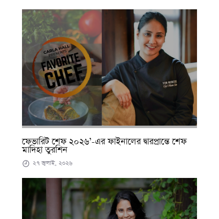
ফেভারিট শেফ ২০২৬’-এর ফাইনালের দ্বারপ্রান্তে শেফ
মাদিহা তুরশিন
২৭ জুলাই, ২০২৬