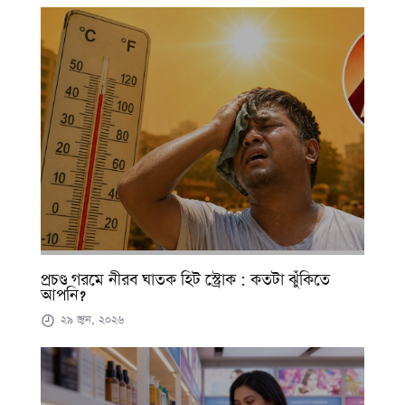
প্রচণ্ড গরমে নীরব ঘাতক হিট স্ট্রোক : কতটা ঝুঁকিতে
আপনি?
২৯ জুন, ২০২৬