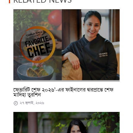
ফেভারিট শেফ ২০২৬’-এর ফাইনালের দ্বারপ্রান্তে শেফ
মাদিহা তুরশিন
২৭ জুলাই, ২০২৬