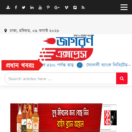
ঢাকা, রবিবার, ০৯ অগাস্ট ২০২৬
প্রধান খবরঃ
 ব্র্যান্ড, মিলবে ৫২% পর্যন্ত ছাড়
সোনালী ব্যাংক লিমিটেড-এর ‘কৃষক কার