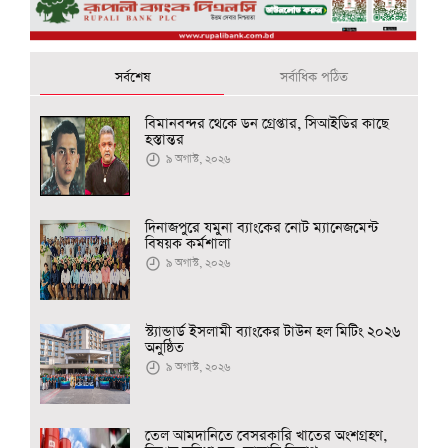
সর্বশেষ
সর্বাধিক পঠিত
বিমানবন্দর থেকে ডন গ্রেপ্তার, সিআইডির কাছে
হস্তান্তর
৯ অগাস্ট, ২০২৬
দিনাজপুরে যমুনা ব্যাংকের নোট ম্যানেজমেন্ট
বিষয়ক কর্মশালা
৯ অগাস্ট, ২০২৬
স্ট্যান্ডার্ড ইসলামী ব্যাংকের টাউন হল মিটিং ২০২৬
অনুষ্ঠিত
৯ অগাস্ট, ২০২৬
তেল আমদানিতে বেসরকারি খাতের অংশগ্রহণ,