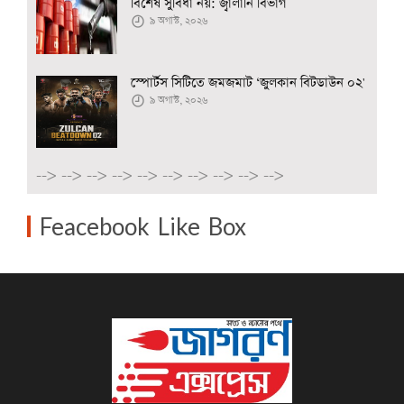
বিশেষ সুবিধা নয়: জ্বালানি বিভাগ
৯ অগাস্ট, ২০২৬
স্পোর্টস সিটিতে জমজমাট ‘জুলকান বিটডাউন ০২'
৯ অগাস্ট, ২০২৬
-->
-->
-->
-->
-->
-->
-->
-->
-->
-->
Feacebook Like Box