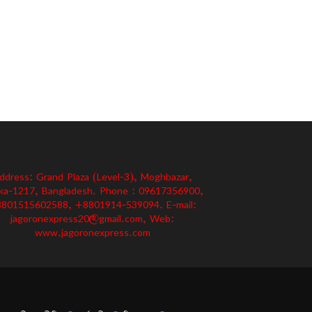
ddress: Grand Plaza (Level-3), Moghbazar,
ka-1217, Bangladesh. Phone : 09617356900,
801515602588, +8801914-539094. E-mail:
jagoronexpress20@gmail.com, Web:
www.jagoronexpress.com