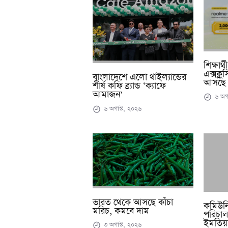
শিক্ষার
এক্সক্ল
বাংলাদেশে এলো থাইল্যান্ডের
আসছে 
শীর্ষ কফি ব্র্যান্ড ‘ক্যাফে
আমাজন'
৬ অগা
৬ অগাস্ট, ২০২৬
ভারত থেকে আসছে কাঁচা
কমিউনিট
মরিচ, কমবে দাম
পরিচাল
ইমতিয়া
৩ অগাস্ট, ২০২৬