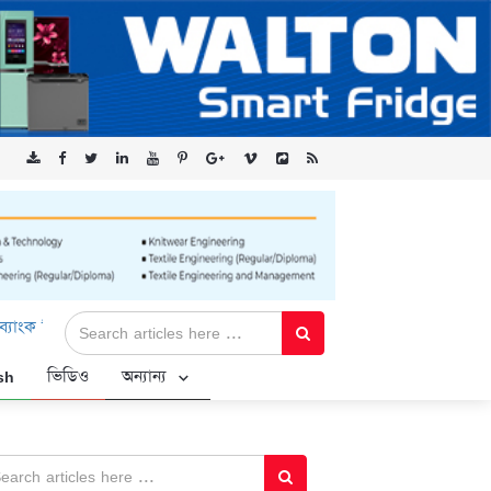
মিটেড-এর ‘কৃষক কার্ড’ কর্মসূচির জন্য সুরক্ষিত সংযোগ প্রদান করছে এক্সেনট
sh
ভিডিও
অন্যান্য