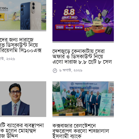
্থীদের জন্য দারাজে
ুসিভ ডিসকাউন্ট নিয়ে
রিয়েলমি সি১০০এক্স
দেশজুড়ে কেনাকাটায় সেরা
অফার ও ডিসকাউন্ট নিয়ে
স্ট, ২০২৬
এলো দারাজ ৮.৮ গ্রেট ৮ সেল
৬ অগাস্ট, ২০২৬
ি ব্যাংকের ব্যবস্থাপনা
কক্সবাজার রেলস্টেশনে
ক হলেন মোহাম্মদ
বৃক্ষরোপণ করলো শাহ্জালাল
জ উদ্দিন
ইসলামী ব্যাংক