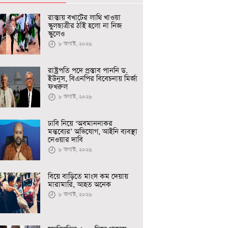
রাস্তায় বখাটের লাথি খাওয়া
স্কুলছাত্রীর ঠাঁই হলো না নিজ
স্কুলেও
৮ অগাস্ট, ২০২৬
রাষ্ট্রপতি পদে প্রস্তাব পাননি ড.
ইউনূস, বিএনপির বিবেচনায় মির্জা
ফখরুল
৮ অগাস্ট, ২০২৬
ঢাবি নিয়ে ‘অবমাননাকর
মন্তব্যের’ অভিযোগ, আইনি ব্যবস্থা
নেওয়ার দাবি
৮ অগাস্ট, ২০২৬
বিয়ে বাড়িতে মাংস কম দেয়ায়
মারামারি, আহত অনেক
৮ অগাস্ট, ২০২৬