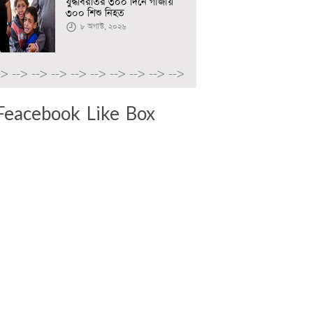
যুদ্ধবিরতির ৩০০ দিনে গাজায়
৩০০ শিশু নিহত
৮ অগাস্ট, ২০২৬
->
-->
-->
-->
-->
-->
-->
-->
-->
-->
Feacebook Like Box