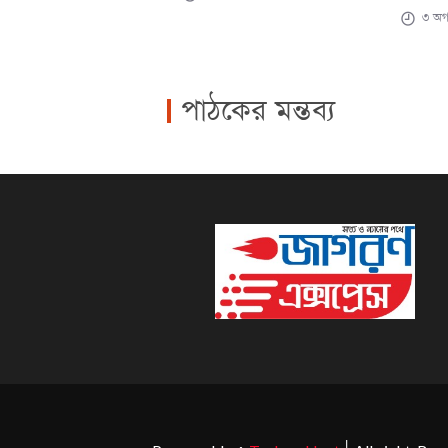
৩ অগা
পাঠকের মন্তব্য