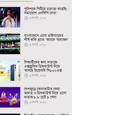
পুলিশকে পিটিয়ে রক্তাক্ত করেছি:
সমাবেশে এনসিপি নেতা
৬ অগাস্ট, ২০২৬
বাংলাদেশে এলো থাইল্যান্ডের
শীর্ষ কফি ব্র্যান্ড ‘ক্যাফে আমাজন'
৬ অগাস্ট, ২০২৬
শিক্ষার্থীদের জন্য দারাজে
এক্সক্লুসিভ ডিসকাউন্ট নিয়ে
আসছে রিয়েলমি সি১০০এক্স
৬ অগাস্ট, ২০২৬
দেশজুড়ে কেনাকাটায় সেরা
অফার ও ডিসকাউন্ট নিয়ে এলো
দারাজ ৮.৮ গ্রেট ৮ সেল
৬ অগাস্ট, ২০২৬