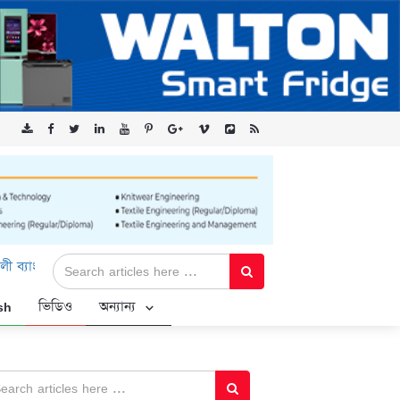
িমিটেড-এর ‘কৃষক কার্ড’ কর্মসূচির জন্য সুরক্ষিত সংযোগ প্রদান করছে এক্সে
sh
ভিডিও
অন্যান্য