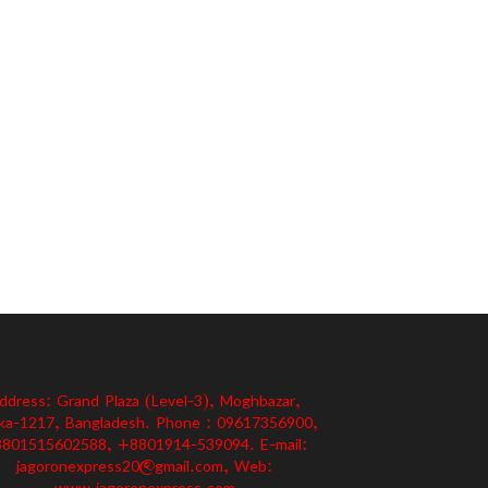
ddress: Grand Plaza (Level-3), Moghbazar,
ka-1217, Bangladesh. Phone : 09617356900,
801515602588, +8801914-539094. E-mail:
jagoronexpress20@gmail.com, Web:
www.jagoronexpress.com