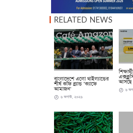
RELATED NEWS
শিক্ষার
এক্সক্ল
বাংলাদেশে এলো থাইল্যান্ডের
আসছে 
শীর্ষ কফি ব্র্যান্ড ‘ক্যাফে
আমাজন'
৬ অগা
৬ অগাস্ট, ২০২৬