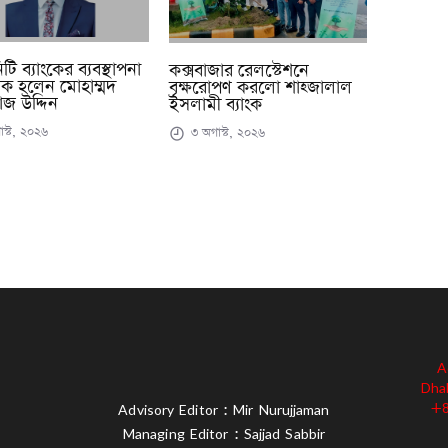
ি ব্যাংকের ব্যবস্থাপনা
কক্সবাজার রেলস্টেশনে
ক হলেন মোহাম্মদ
বৃক্ষরোপণ করলো শাহ্জালাল
জ উদ্দিন
ইসলামী ব্যাংক
স্ট, ২০২৬
৩ অগাস্ট, ২০২৬
A
Dha
+8
Advisory Editor : Mir Nurujjaman
Managing Editor : Sajjad Sabbir