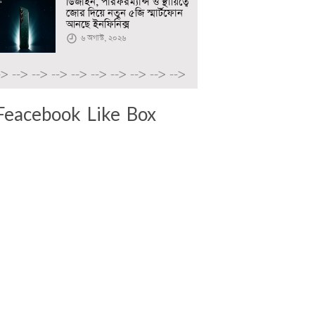
ডিজাইন, পারফরম্যান্স ও স্থায়িত্বে
জোর দিয়ে নতুন ৫জি স্মার্টফোন
আনছে ইনফিনিক্স
৬ অগাস্ট, ২০২৬
->
-->
-->
-->
-->
-->
-->
-->
-->
-->
Feacebook Like Box