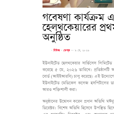
গবেষণা কার্যক্রম
হেলথকেয়ারের প্
অনুষ্ঠিত
-
নিউজ
-
ডেস্ক
--
৯ মে, ২০২৬
ইউনাইটেড হেলথকেয়ার সার্ভিসেস লিমিটেড স
করেছে ৫ মে, ২০২৬ তারিখে। প্রতিষ্ঠানটি আ
বোর্ড (আইইআরবি) চালু করেছে। এই উদ্যোগে
ইউনাইটেড মেডিকেল কলেজ হসপিটালের ডাক্তার, 
আরও শক্তিশালী করা।
অনুষ্ঠানের উদ্বোধন করেন প্রধান অতিথি মঈনু
ডিরেক্টর। বিশেষ অতিথি হিসেবে উপস্থিত ছ