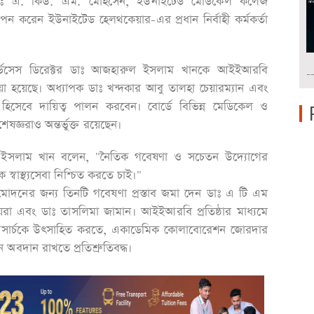
ক ডাঃ এ. কিউ. এম. মোহসেন, ইউনাইটেড মেডিকেল কলেজ
্ঞাপন করেন ইউনাইটেড হেলথকেয়ার-এর প্রধান নির্বাহী কর্মকর্তা
্ভিসেস ডিরেক্টর ডাঃ আজহারুল ইসলাম খানকে আইইআরবি
-
়া হয়েছে। অধ্যাপক ডাঃ খন্দকার আবু তালহা চেয়ারম্যান এবং
হিসেবে দায়িত্ব পালন করবেন। বোর্ডে বিভিন্ন মেডিকেল ও
জ্ঞরাও অন্তর্ভুক্ত রয়েছেন।
ারুল ইসলাম খান বলেন, "নৈতিক গবেষণা ও সচেতন উদ্যোগের
স্বাস্থ্যসেবা নিশ্চিত করতে চাই।"
নুমোদনের জন্য তিনটি গবেষণা প্রস্তাব জমা দেন ডাঃ এ টি এম
ায়রা এবং ডাঃ তাসলিমা জামান। আইইআরবি প্রতিষ্ঠার মাধ্যমে
ল রিসার্চকে উৎসাহিত করতে, একাডেমিক কোলাবোরেশন জোরদার
ে অবদান রাখতে প্রতিশ্রুতিবদ্ধ।