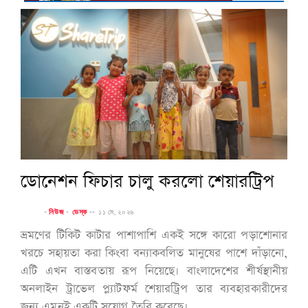
ডোনেশন ফিচার চালু করলো শেয়ারট্রিপ
-
নিউজ
-
ডেস্ক
--
১১ মে, ২০২৬
ভ্রমণের টিকিট কাটার পাশাপাশি একই সঙ্গে কারো পড়াশোনার
খরচে সহায়তা করা কিংবা বন্যাকবলিত মানুষের পাশে দাঁড়ানো,
এটি এখন বাস্তবতায় রূপ নিয়েছে। বাংলাদেশের শীর্ষস্থানীয়
অনলাইন ট্রাভেল প্ল্যাটফর্ম শেয়ারট্রিপ তার ব্যবহারকারীদের
জন্য এমনই একটি সুযোগ তৈরি করেছে।