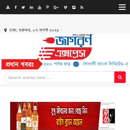
ঢাকা, শুক্রবার, ০৭ অগাস্ট ২০২৬
প্রধান খবরঃ
 ব্র্যান্ড, মিলবে ৫২% পর্যন্ত ছাড়
সোনালী ব্যাংক লিমিটেড-এর ‘কৃষক কার