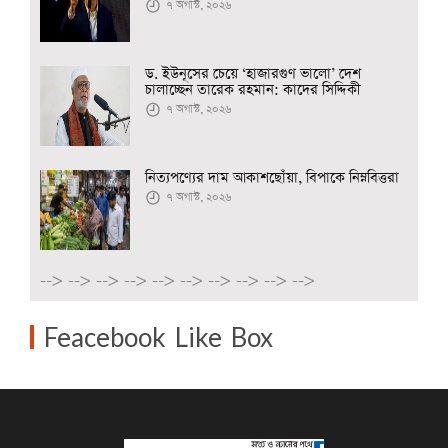
৭ অগাস্ট, ২০২৬
ড. ইউনূসের চেয়ে ‘হাজারগুণ ভালো’ দেশ
চালাচ্ছেন তারেক রহমান: কাদের সিদ্দিকী
৭ অগাস্ট, ২০২৬
নিত্যপণ্যের দাম আকাশছোঁয়া, বিপাকে নিম্নবিত্তরা
৭ অগাস্ট, ২০২৬
-->
-->
-->
-->
-->
-->
-->
-->
-->
-->
Feacebook Like Box