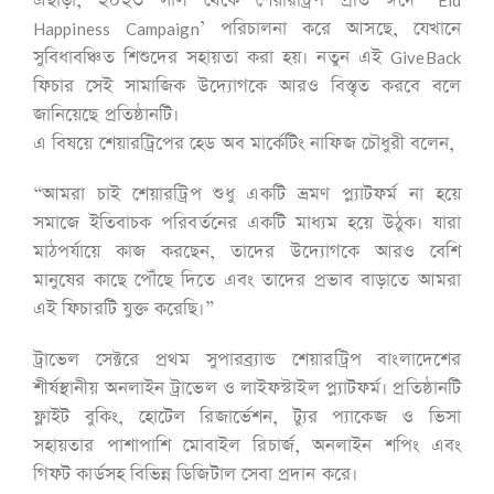
এছাড়া, ২০২৩ সাল থেকে শেয়ারট্রিপ প্রতি ঈদে ‘Eid
Happiness Campaign’ পরিচালনা করে আসছে, যেখানে
সুবিধাবঞ্চিত শিশুদের সহায়তা করা হয়। নতুন এই GiveBack
ফিচার সেই সামাজিক উদ্যোগকে আরও বিস্তৃত করবে বলে
জানিয়েছে প্রতিষ্ঠানটি।
এ বিষয়ে শেয়ারট্রিপের হেড অব মার্কেটিং নাফিজ চৌধুরী বলেন,
“আমরা চাই শেয়ারট্রিপ শুধু একটি ভ্রমণ প্ল্যাটফর্ম না হয়ে
সমাজে ইতিবাচক পরিবর্তনের একটি মাধ্যম হয়ে উঠুক। যারা
মাঠপর্যায়ে কাজ করছেন, তাদের উদ্যোগকে আরও বেশি
মানুষের কাছে পৌঁছে দিতে এবং তাদের প্রভাব বাড়াতে আমরা
এই ফিচারটি যুক্ত করেছি।”
ট্রাভেল সেক্টরে প্রথম সুপারব্র্যান্ড শেয়ারট্রিপ বাংলাদেশের
শীর্ষস্থানীয় অনলাইন ট্রাভেল ও লাইফস্টাইল প্ল্যাটফর্ম। প্রতিষ্ঠানটি
ফ্লাইট বুকিং, হোটেল রিজার্ভেশন, ট্যুর প্যাকেজ ও ভিসা
সহায়তার পাশাপাশি মোবাইল রিচার্জ, অনলাইন শপিং এবং
গিফট কার্ডসহ বিভিন্ন ডিজিটাল সেবা প্রদান করে।