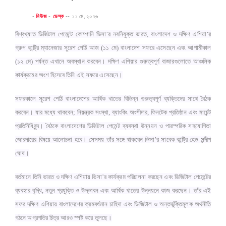
-
নিউজ
-
ডেস্ক
--
১১ মে, ২০২৬
বিশ্বখ্যাত ডিজিটাল পেমেন্টে কোম্পানি ভিসা’র নবনিযুক্ত ভারত, বাংলাদেশ ও দক্ষিণ এশিয়া’র
গ্রুপ কান্ট্রি ম্যানেজার সুরেশ শেঠি আজ (১১ মে) বাংলাদেশ সফরে এসেছেন এবং আগামীকাল
(১২ মে) পর্যন্ত এখানে অবস্থান করবেন। দক্ষিণ এশিয়ার গুরুত্বপূর্ণ বাজারগুলোতে আঞ্চলিক
কার্যক্রমের অংশ হিসেবে তিনি এই সফরে এসেছেন।
সফরকালে সুরেশ শেঠি বাংলাদেশের আর্থিক খাতের বিভিন্ন গুরুত্বপূর্ণ ব্যক্তিদের সাথে বৈঠক
করবেন। যার মধ্যে থাকবেন; নিয়ন্ত্রক সংস্থা, ব্যাংকিং অংশীদার, ফিনটেক প্রতিষ্ঠান এবং মার্চেন্ট
প্রতিনিধিবৃন্দ। বৈঠকে বাংলাদেশের ডিজিটাল পেমেন্ট ব্যবস্থা উন্নয়ন ও পারস্পরিক সহযোগিতা
জোরদারের বিষয়ে আলোচনা হবে। সেসময় তাঁর সঙ্গে থাকবেন ভিসা’র সাবেক কান্ট্রি হেড সন্দীপ
ঘোষ।
বর্তমানে তিনি ভারত ও দক্ষিণ এশিয়ায় ভিসা’র কার্যক্রম পরিচালনা করছেন এবং ডিজিটাল পেমেন্টের
ব্যবহার বৃদ্ধি, নতুন প্রযুক্তি ও উদ্ভাবন এবং আর্থিক খাতের উন্নয়নে কাজ করছেন। তাঁর এই
সফর দক্ষিণ এশিয়ায় বাংলাদেশের ক্রমবর্ধমান চাহিদা এবং ডিজিটাল ও অন্তর্ভুক্তিমূলক অর্থনীতি
গঠনে অগ্রগতির চিত্র আরও স্পষ্ট করে তুলছে।