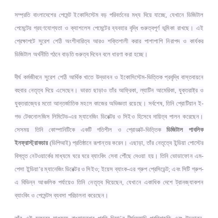
সম্প্রতি বাংলাদেশের পেমেন্ট ইকোসিস্টেম বড় পরিবর্তনের মধ্য দিয়ে যাচ্ছে, যেখানে ডিজিটাল
পেমেন্টের গ্রহণযোগ্যতা ও ক্যাশলেস পেমেন্টের ব্যবহার বৃদ্ধি গুরুত্বপূর্ণ ভূমিকা রাখছে। এই
প্রেক্ষাপটে সুরেশ শেঠি অংশীদারিত্ব আরও শক্তিশালী করার পাশাপাশি নিরাপদ ও কার্যকর
ডিজিটাল অর্থনীতি গঠনে বাড়তি গুরুত্ব দিবেন বলে ধারণা করা হচ্ছে।
দীর্ঘ কর্মজীবনে সুরেশ শেঠি আর্থিক খাতে উদ্ভাবন ও ইকোসিস্টেম-ভিত্তিক প্রবৃদ্ধি বাস্তবায়নে
বহুবার নেতৃত্ব দিয়ে এসেছেন। ভারত ছাড়াও তাঁর আফ্রিকা, ল্যাটিন আমেরিকা, যুক্তরাষ্ট্র ও
যুক্তরাজ্যের মতো আন্তর্জাতিক মহলে কাজের অভিজ্ঞতা রয়েছে। সর্বশেষ, তিনি প্রোটিয়ান ই-
গভ টেকনোলজিস লিমিটেড-এর ম্যানেজিং ডিরেক্টর ও সিইও হিসেবে দায়িত্ব পালন করেছেন।
সেসময় তিনি কোম্পানিটিকে একটি গতিশীল ও প্রোডাক্ট-ভিত্তিক
ডিজিটাল পাবলিক
ইনফ্রাস্ট্রাকচার
(ডিপিআই) প্রতিষ্ঠানে রূপান্তর করেন। এছাড়া, তাঁর নেতৃত্বে ইন্ডিয়া পোস্টের
বিস্তৃত নেটওয়ার্কের মাধ্যমে ঘরে ঘরে ব্যাংকিং সেবা পৌঁছে দেওয়া হয়। তিনি ভোডাফোন এম-
পেসা ইন্ডিয়া’র ম্যানেজিং ডিরেক্টর ও সিইও; ইয়েস ব্যাংক-এর গ্রুপ প্রেসিডেন্ট; এবং সিটি গ্রুপ-
এ বিভিন্ন আঞ্চলিক পর্যায়েও তিনি নেতৃত্ব দিয়েছেন, যেখানে একাধিক দেশে ট্রানজ্যাকশন
ব্যাংকিং ও পেমেন্টস ব্যবসা পরিচালনা করেছেন।