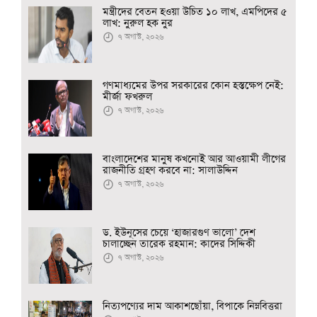
মন্ত্রীদের বেতন হওয়া উচিত ১০ লাখ, এমপিদের ৫
লাখ: নুরুল হক নুর
৭ অগাস্ট, ২০২৬
গণমাধ্যমের উপর সরকারের কোন হস্তক্ষেপ নেই:
মীর্জা ফখরুল
৭ অগাস্ট, ২০২৬
বাংলাদেশের মানুষ কখনোই আর আওয়ামী লীগের
রাজনীতি গ্রহণ করবে না: সালাউদ্দিন
৭ অগাস্ট, ২০২৬
ড. ইউনূসের চেয়ে ‘হাজারগুণ ভালো’ দেশ
চালাচ্ছেন তারেক রহমান: কাদের সিদ্দিকী
৭ অগাস্ট, ২০২৬
নিত্যপণ্যের দাম আকাশছোঁয়া, বিপাকে নিম্নবিত্তরা