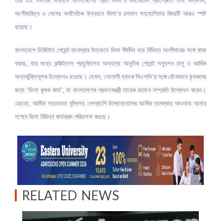
তাঁর এই সফরের মাধ্যমে বাংলাদেশের প্রতি ভিসা’র দীর্ঘমেয়াদি প্রতিশ্রুতি এবং উদ্ভাবন,
অংশীদারিত্ব ও দেশের অর্থনৈতিক উন্নয়নে ভিসা’র চলমান সহযোগিতার বিষয়টি আরও স্পষ্ট
হয়েছে।
বাংলাদেশে ডিজিটাল পেমেন্ট ব্যবস্থার উন্নয়নে ভিসা দীর্ঘদিন ধরে বিভিন্ন অংশীদারের সঙ্গে কাজ
করছে, যার মধ্যে কন্টাক্টলেস প্রযুক্তিসহ অন্যান্য আধুনিক পেমেন্ট সল্যুশন চালু ও আর্থিক
অন্তর্ভুক্তিমূলক উদ্যোগও রয়েছে। যেমন; সোনালী ব্যাংক পিএলসি’র সঙ্গে যৌথভাবে কৃষকদের
জন্য ‘ভিসা কৃষক কার্ড’, যা বাংলাদেশের প্রধানমন্ত্রী তারেক রহমান সম্প্রতি উদ্বোধন করেন।
এছাড়া, আর্থিক সচেতনতা বৃদ্ধিসহ দেশব্যাপি উদ্যোক্তাদের আর্থিক ব্যবস্থার আওতায় আনার
লক্ষ্যে ভিসা বিভিন্ন কার্যক্রম পরিচালনা করছে।
RELATED NEWS