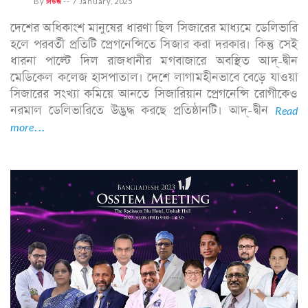
By
নিউজ
--
7 January, 2025
দেশের অধিকাংশ মানুষের ধারণা ছিল সিজারের মাধ্যমে ডেলিভারি
হলে পরবর্তী প্রতিটি প্রেগনেন্সিতে সিজার করা দরকার। কিন্তু সেই
ধারনা পাল্টে দিল রাজধানীর মগবাজারে অবস্থিত আদ্-দ্বীন
মেডিকেল কলেজ হাসপাতাল। দেশে লাগামহীনভাবে বেড়ে যাওয়া
সিজারের সংখ্যা কমিয়ে আনতে সিজারিয়ান প্রেগনেন্সি রোগীকেও
নরমাল ডেলিভারিতে উদ্ভুদ্ধ করছে প্রতিষ্ঠানটি। আদ্-দ্বীন
Read
more...