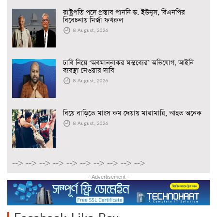
রাষ্ট্রপতি পদে প্রস্তাব পাননি ড. ইউনূস, বিএনপির
বিবেচনায় মির্জা ফখরুল
8 August, 2026
ঢাবি নিয়ে ‘অবমাননাকর মন্তব্যের’ অভিযোগ, আইনি
ব্যবস্থা নেওয়ার দাবি
8 August, 2026
বিয়ে বাড়িতে মাংস কম দেয়ায় মারামারি, আহত অনেক
8 August, 2026
-->
-->
-->
-->
-->
-->
-->
-->
-->
-->
- Advertisement -