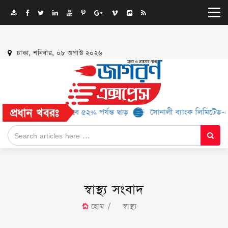
ঢাকা, শনিবার, ০৮ অগাস্ট ২০২৬
প্রধান খবরঃ
 ১৬ ব্র্যান্ড, মিলবে ৫২% পর্যন্ত ছাড়
সোনালী ব্যাংক লিমিটেড-এর ‘কৃষক 
স্বাস্থ্য সংবাদ
হোম
স্বাস্থ্য