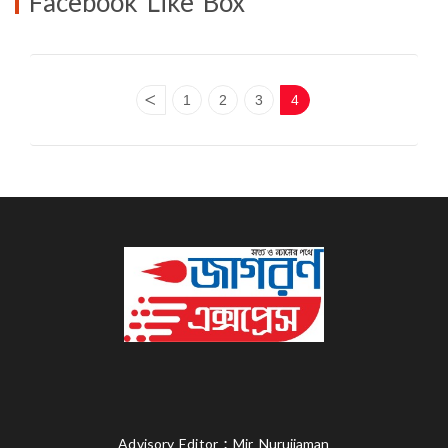
Facebook Like Box
<
1
2
3
4
Advisory Editor : Mir Nurujjaman