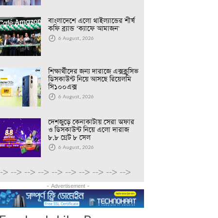
বাংলাদেশে এলো থাইল্যান্ডের শীর্ষ
কফি ব্র্যান্ড ‘ক্যাফে আমাজন'
6 August, 2026
শিক্ষার্থীদের জন্য দারাজে এক্সক্লুসিভ
ডিসকাউন্ট নিয়ে আসছে রিয়েলমি
সি১০০এক্স
6 August, 2026
দেশজুড়ে কেনাকাটায় সেরা অফার
ও ডিসকাউন্ট নিয়ে এলো দারাজ
৮.৮ গ্রেট ৮ সেল
6 August, 2026
-->
-->
-->
-->
-->
-->
-->
-->
-->
-->
- Advertisement -