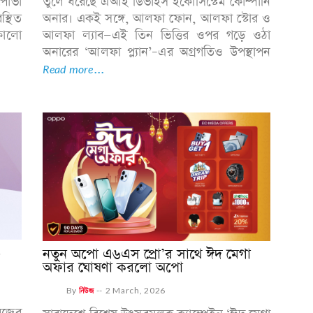
পোভা
তুলে ধরেছে এআই ডিভাইস ইকোসিস্টেম কোম্পানি
স্থিত
অনার। একই সঙ্গে, আলফা ফোন, আলফা স্টোর ও
কালো
আলফা ল্যাব—এই তিন ভিত্তির ওপর গড়ে ওঠা
.
অনারের ‘আলফা প্ল্যান’–এর অগ্রগতিও উপস্থাপন
Read more...
৬
নতুন অপো এ৬এস প্রো’র সাথে ঈদ মেগা
অফার ঘোষণা করলো অপো
By
নিউজ
--
2 March, 2026
িজের