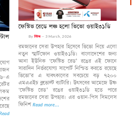
ফেস্টিভ রেডে লঞ্চ হলো ভিভো ওয়াই৩১ডি
িটাল
By
নিউজ
--
3 March, 2026
রমজানের সেরা উপহার হিসেবে ভিভো নিয়ে এলো
নতুন স্মার্টফোন ওয়াই৩১ডি। বাংলাদেশের জন্য
আনা ইউনিক ‘ফেস্টিভ রেড’ রঙের এই ফোনে
াযোগ
সারাদিন নির্ভরযোগ্য সাপোর্ট নিশ্চিত করতে রয়েছে
য়োজন
ভিভো’র এ যাবৎকালের সবচেয়ে বড় ৭২০০
০২৬–এ
এমএএইচ ব্লুভোল্ট ব্যাটারি। উৎসবের আমেজে উষ্ণ
রেটর
‘ফেস্টিভ রেড’ রঙের ওয়াই৩১ডি হতে পারে
েলিকম
রমজানের সেরা উপহার। এর ওয়ান-পিস সিমলেস
দেশের
ফিনিশ
Read more...
ধরেছে
Read