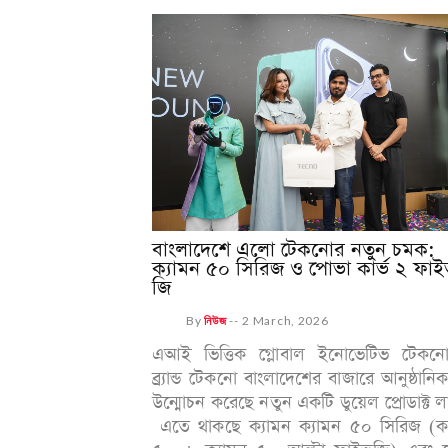
বাংলাদেশে এলো টেকনোর নতুন চমক:
ক্যামন ৫০ সিরিজ ও পোভা কার্ভ ২ ফাই
জি
By
নিউজ
--
2 March, 2026
এআই ভিত্তিক গ্লোবাল ইনোভেটিভ টেকন
ব্র্যান্ড টেকনো বাংলাদেশের বাজারে আনুষ্ঠানি
উন্মোচন করেছে নতুন একটি ডুয়েল প্রোডাক্ট 
এতে থাকছে ক্যামন ক্যামন ৫০ সিরিজ (ক্