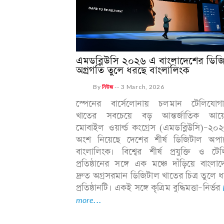
এমডব্লিউসি ২০২৬ এ বাংলাদেশের ডিজ
অগ্রগতি তুলে ধরছে বাংলালিংক
By
নিউজ
--
3 March, 2026
স্পেনের বার্সেলোনায় চলমান টেলিযোগ
খাতের সবচেয়ে বড় আন্তর্জাতিক আ
মোবাইল ওয়ার্ল্ড কংগ্রেস (এমডব্লিউসি)–২
অংশ নিয়েছে দেশের শীর্ষ ডিজিটাল অপা
বাংলালিংক। বিশ্বের শীর্ষ প্রযুক্তি ও ট
প্রতিষ্ঠানের সঙ্গে এক মঞ্চে দাঁড়িয়ে বাংলা
দ্রুত অগ্রসরমান ডিজিটাল খাতের চিত্র তুলে 
প্রতিষ্ঠানটি। একই সঙ্গে কৃত্রিম বুদ্ধিমত্তা–নির্ভর
more...