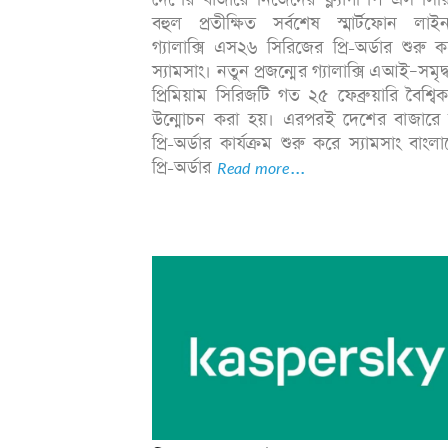
বহুল প্রতীক্ষিত সর্বশেষ স্মার্টফোন লা
গ্যালাক্সি এস২৬ সিরিজের প্রি-অর্ডার শুরু 
স্যামসাং। নতুন প্রজন্মের গ্যালাক্সি এআই–সমৃদ
প্রিমিয়াম সিরিজটি গত ২৫ ফেব্রুয়ারি বৈশ্বি
উন্মোচন করা হয়। এরপরই দেশের বাজার
প্রি-অর্ডার কার্যক্রম শুরু করে স্যামসাং বাংল
প্রি-অর্ডার
Read more...