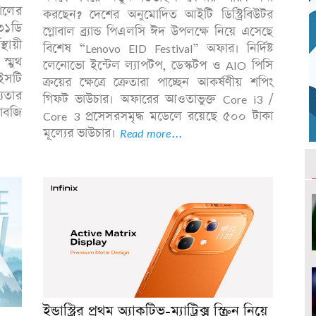
কালের
করছেন? দেশের অনুমোদিত আইটি ডিস্ট্রিবিউটর
৩১ডি
গ্লোবাল ব্র্যান্ড পিএলসি ঈদ উপলক্ষে নিয়ে এসেছে
থায়ী
বিশেষ “Lenovo EID Festival” অফার। নির্দিষ্ট
স্মুথ
লেনোভো ইন্টেল ল্যাপটপ, ডেস্কটপ ও AIO পিসি
ইসটি
ক্রয়ের ক্ষেত্রে ক্রেতারা পাচ্ছেন আকর্ষণীয় শপিং
যতার
গিফট ভাউচার। অফারের আওতাভুক্ত Core i3 /
পাবজি
Core 3 প্রসেসরসমৃদ্ধ মডেলে রয়েছে ৫০০ টাকা
মূল্যের ভাউচার।
Read more...
ইন্ডাস্ট্রির প্রথম অ্যাকটিভ-ম্যাট্রিক্স স্ক্রিন নিয়ে