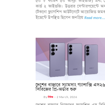
৫০ + ক্যামন ৫০ আল্ট্রা ফাইভজি) এবং 
কার্ভ ২ ফাইভজি। উত্তরার সেন্টারপয়েন্টে অব
টেকনো ফ্ল্যাগশিপ আউটলেটে আয়োজিত জম
ইভেন্টে উপস্থিত ছিলেন জনপ্রিয়
Read more..
দেশের বাজারে স্যামসাং গ্যালাক্সি এস২
সিরিজের প্রি-অর্ডার শুরু
By
নিউজ
--
2 March, 2026
দেশের বাজারে নিজেদের ফ্ল্যাগশিপ এস সির