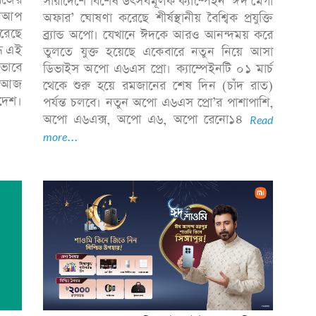
সারাদেশে বিশেষ উৎসবমূলক ক্যাম্পেইন ‘ঈদ মেগা
ইনআপ
অফার’ ঘোষণা করেছে শীর্ষস্থানীয় বৈশ্বিক প্রযুক্তি
করেছে
ব্র্যান্ড অপো। যেখানে ঈদকে আরও আনন্দময় করে
্ধ এই
তুলতে যুক্ত হয়েছে একেবারে নতুন নিয়ে আসা
কভাবে
ডিভাইস অপো এ৬এস প্রো। ক্যাম্পেইনটি ০১ মার্চ
ে আজ
থেকে শুরু হয়ে রমজানের শেষ দিন (চাঁদ রাত)
াদেশ।
পর্যন্ত চলবে। নতুন অপো এ৬এস প্রো’র পাশাপাশি,
অপো এ৬এক্স, অপো এ৬, অপো রেনো১৪
Read
more...