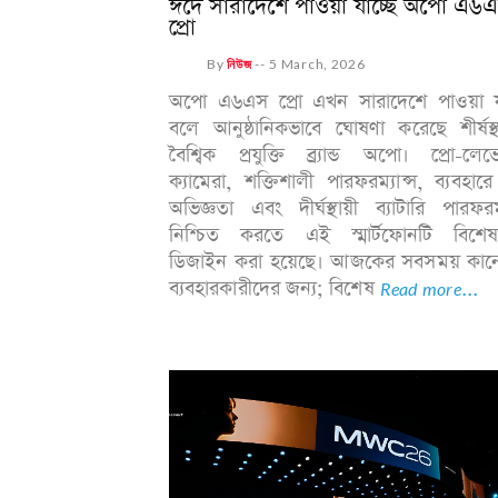
ঈদে সারাদেশে পাওয়া যাচ্ছে অপো এ৬
প্রো
By
নিউজ
--
5 March, 2026
অপো এ৬এস প্রো এখন সারাদেশে পাওয়া যা
বলে আনুষ্ঠানিকভাবে ঘোষণা করেছে শীর্ষস্
বৈশ্বিক প্রযুক্তি ব্র্যান্ড অপো। প্রো-লে
ক্যামেরা, শক্তিশালী পারফরম্যান্স, ব্যবহারে 
অভিজ্ঞতা এবং দীর্ঘস্থায়ী ব্যাটারি পারফরম্
নিশ্চিত করতে এই স্মার্টফোনটি বিশেষ
ডিজাইন করা হয়েছে। আজকের সবসময় কানেক
ব্যবহারকারীদের জন্য; বিশেষ
Read more...