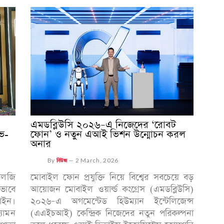
এমডব্লিউসি ২০২৬–এ নিজেদের ‘রোবট
ভ-
ফোন’ ও নতুন এআই ভিশন উন্মোচন করল
অনার
By
নিউজ
--
2 March, 2026
োলজি
মোবাইল ফোন প্রযুক্তি নিয়ে বিশ্বের সবচেয়ে বড়
কভাবে
আয়োজন মোবাইল ওয়ার্ল্ড কংগ্রেস (এমডব্লিউসি)
লাইন।
২০২৬–এ অগমেন্টেড হিউম্যান ইন্টেলিজেন্স
যামন
(এএইচআই) কেন্দ্রিক নিজেদের নতুন পরিকল্পনা