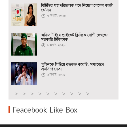
বিটিভির মহাপরিচালক পদে নিয়োগ পেলেন কাজী
জেসিন
৭ অগাস্ট, ২০২৬
অফিস টাইমে প্রাইভেট ক্লিনিকে রোগী দেখছেন
সরকারি চিকিৎসক
৬ অগাস্ট, ২০২৬
পুলিশকে পিটিয়ে রক্তাক্ত করেছি: সমাবেশে
এনসিপি নেতা
৬ অগাস্ট, ২০২৬
-->
-->
-->
-->
-->
-->
-->
-->
-->
-->
Feacebook Like Box