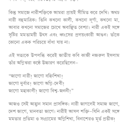
কিন্তু সমাজে নারীশক্তিকে আমরা প্রায়ই সীমিত করে দেখি। অথচ
নারী বহুমাত্রিক। তিনি কখনো কালী, কখনো দূর্গা, কখনো মা,
আবার কখনো সমাজের চোখে অবাঞ্ছিত বেশ্যা। নারী একই সঙ্গে
সৃষ্টির মমতাময়ী উৎস এবং ধ্বংসের প্রলয়ংকারী আগুন। তাঁকে
কোনো একক পরিচয়ে বাঁধা যায় না।
এই সত্যকে উপলব্ধি করেই জাতীয় কবি কাজী নজরুল ইসলাম
তাঁর অগ্নিঝরা কণ্ঠে উচ্চারণ করেছিলেন—
“জাগো নারী! জাগো বহ্নিশিখা!
জাগো দুর্বার! জাগো অগ্নি-দেবী!
জাগো মহাকালী! জাগো বিশ্ব-জননী!”
আজও সেই আহ্বান সমান প্রাসঙ্গিক। নারী জাগলেই সমাজ জাগে,
দেশ জাগে, মানবতা জাগে। নারীই আসল শক্তি—যিনি একই সঙ্গে
মমতার প্রতিমা ও সংগ্রামের অগ্নিশিখা, বিনাশেরও মূর্ত প্রতীক!