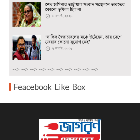
শেখ হাসিনার ভার্চ্যুয়াল সংবাদ সম্মেলনে ভারতের
কোনো ভূমিকা ছিল না
৮ অগাস্ট, ২০২৬
‘সাকিব স্বৈরাচারদের মঞ্চে উঠেছেন, তার দেশে
ফেরার কোনো সুযোগ নেই’
৭ অগাস্ট, ২০২৬
-->
-->
-->
-->
-->
-->
-->
-->
-->
-->
Feacebook Like Box