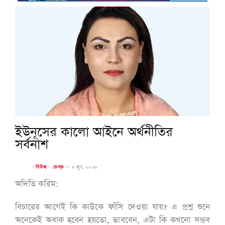
ইউনূসের কালো আইনে অর্থনীতির
সর্বনাশ
-
নিউজ
-
ডেস্ক
--
৯ জুন, ২০২৬
অদিতি করিম:
বিচারের আগেই কি কাউকে ফাঁসি দেওয়া যায়? এ প্রশ্ন শুনে
অনেকেই অবাক হবেন হয়তো, ভাববেন, এটা কি কখনো সম্ভব