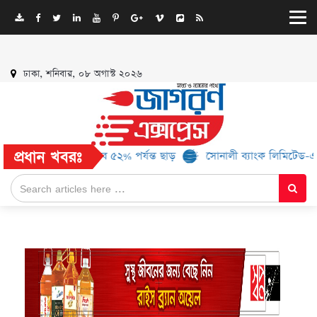
ঢাকা, শনিবার, ০৮ অগাস্ট ২০২৬
প্রধান খবরঃ
ব্র্যান্ড, মিলবে ৫২% পর্যন্ত ছাড়
সোনালী ব্যাংক লিমিটেড-এর ‘কৃষক কার্