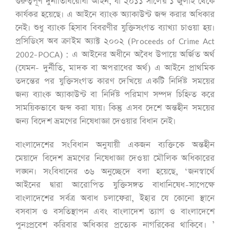
গুরুত্বপূর্ণ দুর্নীতিবিরোধী আইন, যা ২০১১ সালের ১ জুলাই থেকে
কার্যকর হয়েছে। এ আইনে ব্যাংক অ্যাকাউন্ট জব্দ করার অধিকার
নেই। শুধু ব্যাংক হিসাব বিবরণীর যুক্তিসংগত ব্যাখ্যা চাওয়া হয়।
প্রসিডিংস অব ক্রাইম অ্যাক্ট ২০০২ (Proceeds of Crime Act
2002-POCA) : এ আইনের অধীনে অবৈধ উপায়ে অর্জিত অর্থ
(যেমন- দুর্নীতি, মাদক বা অপরাধের অর্থ) এ আইনে প্রাথমিক
তদন্তের পর যুক্তিসংগত কারণ দেখিয়ে একটি নির্দিষ্ট সময়ের
জন্য ব্যাংক অ্যাকাউন্ট বা নির্দিষ্ট পরিমাণ সম্পদ চিহ্নিত করে
সাময়িকভাবে জব্দ করা যায়। কিন্তু এসব দেশে অন্তহীন সময়ের
জন্য বিদেশ ভ্রমণের নিষেধাজ্ঞা দেওয়ার বিধান নেই।
বাংলাদেশের সংবিধান অনুযায়ী একজন ব্যক্তিকে অন্তহীন
মেয়াদে বিদেশ ভ্রমণের নিষেধাজ্ঞা দেওয়া মৌলিক অধিকারের
লঙ্ঘন। সংবিধানের ৩৬ অনুচ্ছেদে বলা হয়েছে, ‘জনস্বার্থে
আইনের দ্বারা আরোপিত যুক্তিসঙ্গত বাধানিষেধ-সাপেক্ষে
বাংলাদেশের সর্বত্র অবাধ চলাফেরা, ইহার যে কোনো স্থানে
বসবাস ও বসতিস্থাপন এবং বাংলাদেশ ত্যাগ ও বাংলাদেশে
পুনঃপ্রবেশ করিবার অধিকার প্রত্যেক নাগরিকের থাকিবে। ’