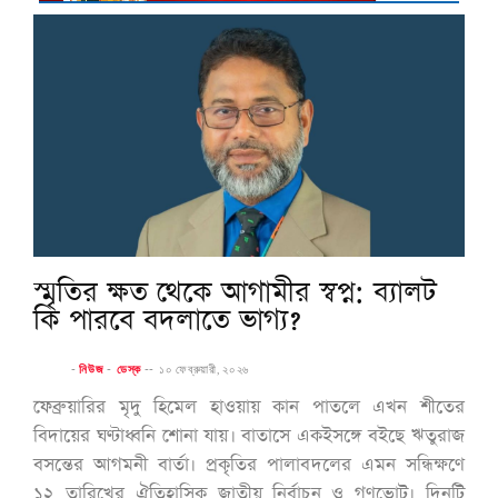
স্মৃতির ক্ষত থেকে আগামীর স্বপ্ন: ব্যালট
কি পারবে বদলাতে ভাগ্য?
-
নিউজ
-
ডেস্ক
--
১০ ফেব্রুয়ারী, ২০২৬
ফেব্রুয়ারির মৃদু হিমেল হাওয়ায় কান পাতলে এখন শীতের
বিদায়ের ঘণ্টাধ্বনি শোনা যায়। বাতাসে একইসঙ্গে বইছে ঋতুরাজ
বসন্তের আগমনী বার্তা। প্রকৃতির পালাবদলের এমন সন্ধিক্ষণে
১২ তারিখের ঐতিহাসিক জাতীয় নির্বাচন ও গণভোট। দিনটি