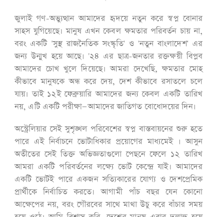
জুলাই গণ-অভ্যুত্থান আমাদের হৃদয়ে নতুন করে স্বপ্ন বোনার
সাহস যুগিয়েছে। মানুষ এখন কেবল ক্ষমতার পরিবর্তন চায় না,
বরং একটি 'সুস্থ রাজনৈতিক সংস্কৃতি' ও 'নতুন বাংলাদেশ' এর
জন্য উন্মুখ হয়ে আছে। '২৪ এর ছাত্র-জনতার রক্তক্ষয়ী বিপ্লব
আমাদের চোখ খুলে দিয়েছে। আমরা দেখেছি, ক্ষমতার মোহ
কীভাবে মানুষকে অন্ধ করে দেয়, দেশ কীভাবে রসাতলে চলে
যায়। তাই ১২ই ফেব্রুয়ারি আমাদের জন্য কেবল একটি তারিখ
নয়, এটি একটি পরীক্ষা—আমাদের জাতিগত বোধোদয়ের দিন।
অস্ট্রেলিয়ার সেই সুশৃঙ্খল পরিবেশের স্বপ্ন বাস্তবায়নের শুরু হতে
পারে এই নির্বাচনে ভোটাধিকার প্রয়োগের মাধ্যমেই । আসুন
অতীতের সেই তিক্ত অভিজ্ঞতাগুলো পেছনে ফেলে ১২ তারিখ
আমরা একটি পরিবর্তনের লক্ষ্যে ভোট কেন্দ্রে যাই। আমাদের
একটি ভোটই পারে একজন সত্যিকারের যোগ্য ও দেশপ্রেমিক
প্রার্থীকে নির্বাচিত করতে। আগামী পাঁচ বছর যেন কোনো
আক্ষেপের নয়, বরং গৌরবের সাথে মাথা উচু করে বাঁচার সময়