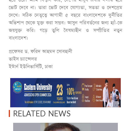
হয়ে ওঠে। আমি বিশ্বাস করি, দেশের মানুষ এবার দলান্ধ হয়ে
ভোট দেবে না। তারা ভোট দেবে যোগ্যতা, সততা ও দেশপ্রেম
দেখে। সঠিক নেতৃত্বে আগামী ৫ বছরে বাংলাদেশকে দুর্নীতির
অভিশাপ থেকে মুক্ত করা সম্ভব। আসুন পরিবর্তনের জন্য হ্যাঁ-কে
জয়যুক্ত করি। গড়ে তুলি বৈষম্যহীন ও সম্প্রীতির নতুন
বাংলাদেশ।
প্রফেসর ড. ফরিদ আহমদ সোবহানী
ভাইস চ্যান্সেলর
ইস্টার্ন ইউনিভার্সিটি, ঢাকা
RELATED NEWS