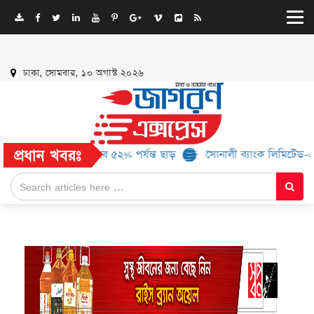
ঢাকা, সোমবার, ১০ অগাস্ট ২০২৬
প্রধান খবরঃ
৬ ব্র্যান্ড, মিলবে ৫২% পর্যন্ত ছাড়
সোনালী ব্যাংক লিমিটেড-এর ‘কৃষক কা