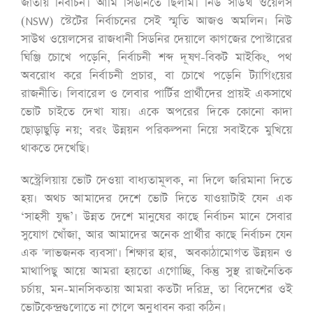
জাতীয় নির্বাচন। আমি সিডনিতে ছিলাম। নিউ সাউথ ওয়েলস
(NSW) স্টেটের নির্বাচনের সেই স্মৃতি আজও অমলিন। নিউ
সাউথ ওয়েলসের রাজধানী সিডনির দেয়ালে কাগজের পোস্টারের
ঘিঞ্জি চোখে পড়েনি, নির্বাচনী শব্দ দূষণ-বিকট মাইকিং, পথ
অবরোধ করে নির্বাচনী প্রচার, বা চোখে পড়েনি ট্যাগিংয়ের
রাজনীতি। লিবারেল ও লেবার পার্টির প্রার্থীদের প্রায়ই একসাথে
ভোট চাইতে দেখা যায়। একে অপরের দিকে কোনো কাদা
ছোড়াছুড়ি নয়; বরং উন্নয়ন পরিকল্পনা নিয়ে সবাইকে মুখিয়ে
থাকতে দেখেছি।
অস্ট্রেলিয়ায় ভোট দেওয়া বাধ্যতামূলক, না দিলে জরিমানা দিতে
হয়। অথচ আমাদের দেশে ভোট দিতে যাওয়াটাই যেন এক
‘সাহসী যুদ্ধ’। উন্নত দেশে মানুষের কাছে নির্বাচন মানে সেবার
সুযোগ খোঁজা, আর আমাদের অনেক প্রার্থীর কাছে নির্বাচন যেন
এক 'লাভজনক ব্যবসা'। শিক্ষার হার, অবকাঠামোগত উন্নয়ন ও
মাথাপিছু আয়ে আমরা হয়তো এগোচ্ছি, কিন্তু সুস্থ রাজনৈতিক
চর্চায়, মন-মানসিকতায় আমরা কতটা দরিদ্র, তা বিদেশের ওই
ভোটকেন্দ্রগুলোতে না গেলে অনুধাবন করা কঠিন।