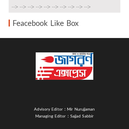
-->
-->
-->
-->
-->
-->
-->
-->
-->
-->
Feacebook Like Box
Advisory Editor : Mir Nurujjaman
Managing Editor : Sajjad Sabbir